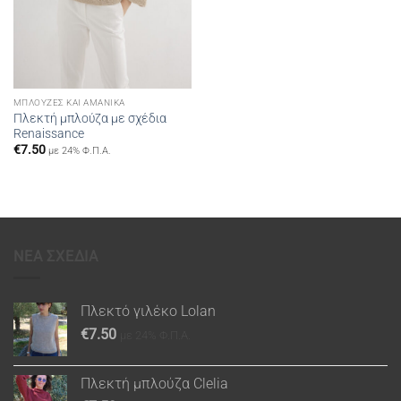
ΜΠΛΟΎΖΕΣ ΚΑΙ ΑΜΆΝΙΚΑ
Πλεκτή μπλούζα με σχέδια
Renaissance
€
7.50
με 24% Φ.Π.Α.
ΝΕΑ ΣΧΕΔΙΑ
Πλεκτό γιλέκο Lolan
€
7.50
με 24% Φ.Π.Α.
Πλεκτή μπλούζα Clelia