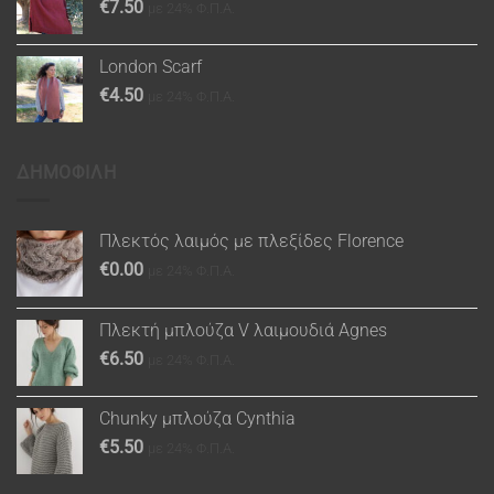
€
7.50
με 24% Φ.Π.Α.
London Scarf
€
4.50
με 24% Φ.Π.Α.
ΔΗΜΟΦΙΛΗ
Πλεκτός λαιμός με πλεξίδες Florence
€
0.00
με 24% Φ.Π.Α.
Πλεκτή μπλούζα V λαιμουδιά Agnes
€
6.50
με 24% Φ.Π.Α.
Chunky μπλούζα Cynthia
€
5.50
με 24% Φ.Π.Α.