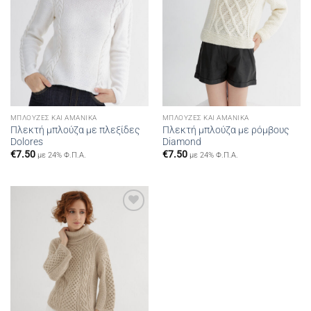
ΜΠΛΟΎΖΕΣ ΚΑΙ ΑΜΆΝΙΚΑ
ΜΠΛΟΎΖΕΣ ΚΑΙ ΑΜΆΝΙΚΑ
Πλεκτή μπλούζα με πλεξίδες
Πλεκτή μπλούζα με ρόμβους
Dolores
Diamond
€
7.50
€
7.50
με 24% Φ.Π.Α.
με 24% Φ.Π.Α.
Add to
wishlist