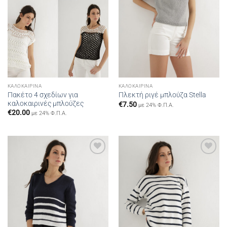
ΚΑΛΟΚΑΙΡΙΝΆ
ΚΑΛΟΚΑΙΡΙΝΆ
Πακέτο 4 σχεδίων για
Πλεκτή ριγέ μπλούζα Stella
καλοκαιρινές μπλούζες
€
7.50
με 24% Φ.Π.Α.
€
20.00
με 24% Φ.Π.Α.
Add to
Add to
wishlist
wishlist