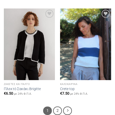
Add to
Add to
wishlist
wishlist
ΖΑΚΈΤΕΣ ΚΑΙ ΠΑΛΤΌ
ΚΑΛΟΚΑΙΡΙΝΆ
Πλεκτό Σακάκι Brigitte
Crete top
€
6.50
€
7.50
με 24% Φ.Π.Α.
με 24% Φ.Π.Α.
1
2