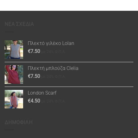
ΝΕΑ ΣΧΕΔΙΑ
Πλεκτό γιλέκο Lolan
€
7.50
με 24% Φ.Π.Α.
Πλεκτή μπλούζα Clelia
€
7.50
με 24% Φ.Π.Α.
London Scarf
€
4.50
με 24% Φ.Π.Α.
ΔΗΜΟΦΙΛΗ