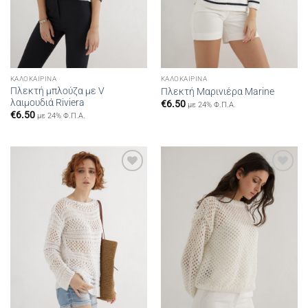
ΚΑΛΟΚΑΙΡΙΝΆ
ΚΑΛΟΚΑΙΡΙΝΆ
Πλεκτή μπλούζα με V
Πλεκτή Μαρινιέρα Marine
λαιμουδιά Riviera
€
6.50
με 24% Φ.Π.Α.
€
6.50
με 24% Φ.Π.Α.
Add to
Add to
wishlist
wishlist