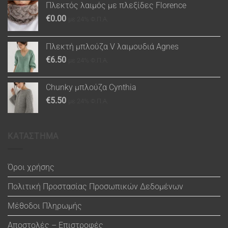
Πλεκτός λαιμός με πλεξίδες Florence
€
0.00
με 24% Φ.Π.Α.
Πλεκτή μπλούζα V λαιμουδιά Agnes
€
6.50
με 24% Φ.Π.Α.
Chunky μπλούζα Cynthia
€
5.50
με 24% Φ.Π.Α.
ΚΑΤΑΣΤΗΜΑ
Όροι χρήσης
Πολιτική Προστασίας Προσωπικών Δεδομένων
Μέθοδοι Πληρωμής
Αποστολές – Επιστροφές