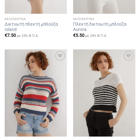
ΚΑΛΟΚΑΙΡΙΝΆ
ΚΑΛΟΚΑΙΡΙΝΆ
Δικτυωτή πλεκτή μπλούζα
Πλεκτή δικτυωτή μπλούζα
Island
Aurora
€
7.50
€
5.50
με 24% Φ.Π.Α.
με 24% Φ.Π.Α.
Add to
Add to
wishlist
wishlist