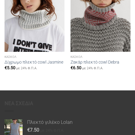
ΚΑΣΚΌΛ
ΚΑΣΚΌΛ
Δίχρωμο πλεκτό cowl Jasmine
Ζακάρ πλεκτό cowl Debra
€
5.50
€
6.50
με 24% Φ.Π.Α.
με 24% Φ.Π.Α.
ΝΕΑ ΣΧΕΔΙΑ
Πλεκτό γιλέκο Lolan
€
7.50
με 24% Φ.Π.Α.