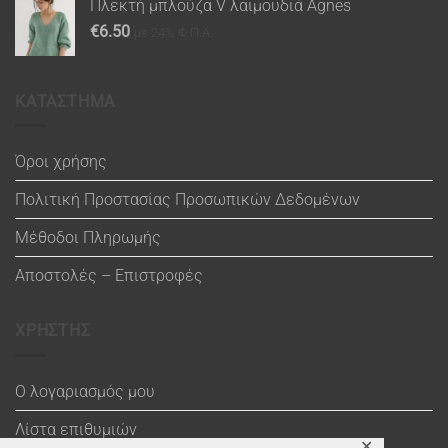
Πλεκτή μπλούζα V λαιμουδιά Agnes
€
6.50
με 24% Φ.Π.Α.
ΚΑΤΑΣΤΗΜΑ
Όροι χρήσης
Πολιτική Προστασίας Προσωπικών Δεδομένων
Μέθοδοι Πληρωμής
Αποστολές – Επιστροφές
ΧΡΗΣΤΗΣ
Ο λογαριασμός μου
Λίστα επιθυμιών
✕