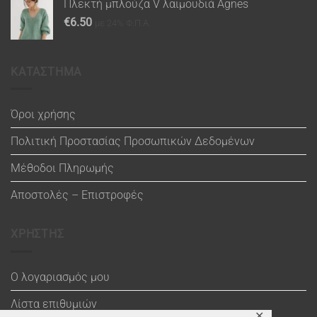
Πλεκτή μπλούζα V λαιμουδιά Agnes
€
6.50
με 24% Φ.Π.Α.
ΚΑΤΑΣΤΗΜΑ
Όροι χρήσης
Πολιτική Προστασίας Προσωπικών Δεδομένων
Μέθοδοι Πληρωμής
Αποστολές – Επιστροφές
ΧΡΗΣΤΗΣ
Ο λογαριασμός μου
Λίστα επιθυμιών
✕