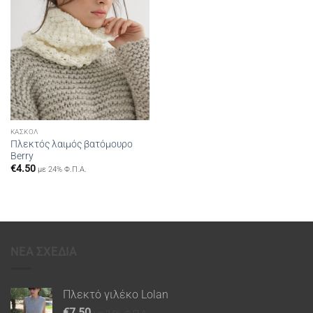
ΚΑΣΚΌΛ
Πλεκτός λαιμός βατόμουρο
Berry
€
4.50
με 24% Φ.Π.Α.
ΝΕΑ ΣΧΕΔΙΑ
Πλεκτό γιλέκο Lolan
€
7.50