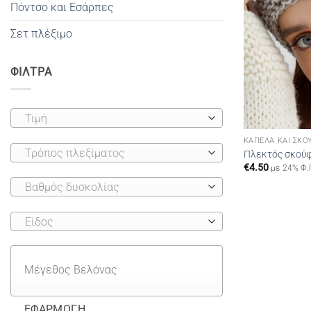
Πόντσο και Εσάρπες
Σετ πλέξιμο
ΦΙΛΤΡΑ
Τιμή
ΚΑΠΈΛΑ ΚΑΙ ΣΚΟ
Τρόπος πλεξίματος
Πλεκτός σκού
€
4.50
με 24% Φ.
Βαθμός δυσκολίας
Είδος
ΕΦΑΡΜΟΓΉ