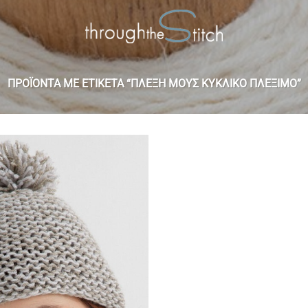
ΠΡΟΪΌΝΤΑ ΜΕ ΕΤΙΚΈΤΑ “ΠΛΈΞΗ ΜΟΥΣ ΚΥΚΛΙΚΌ ΠΛΈΞΙΜΟ”
Add to
wishlist