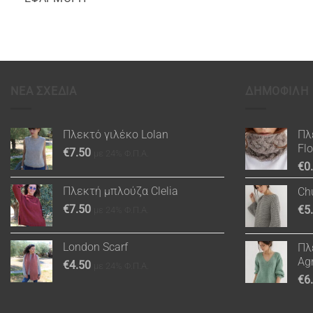
ΝΕΑ ΣΧΕΔΙΑ
ΔΗΜΟΦΙΛΗ
Πλεκτό γιλέκο Lolan
Πλ
Fl
€
7.50
με 24% Φ.Π.Α.
€
0
Πλεκτή μπλούζα Clelia
Ch
€
7.50
€
5
με 24% Φ.Π.Α.
London Scarf
Πλ
Ag
€
4.50
με 24% Φ.Π.Α.
€
6