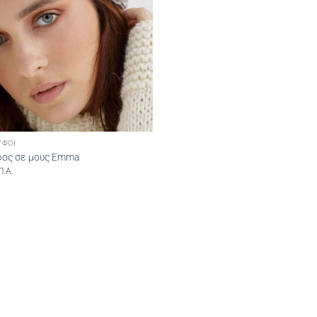
ΎΦΟΙ
φος σε μους Emma
Π.Α.