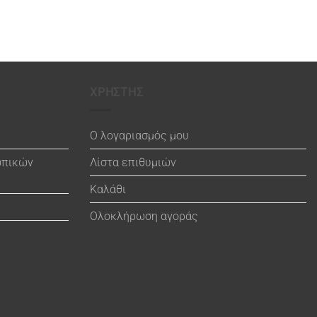
ΧΡΗΣΤΗΣ
Ο λογαριασμός μου
ωπικών
Λίστα επιθυμιών
Καλάθι
Ολοκλήρωση αγοράς