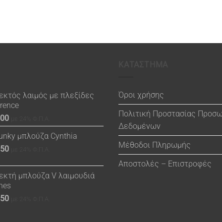
ΚΑΤΑΣΤΗΜΑ
Όροι χρήσης
εκτός λαιμός με πλεξίδες
orence
Πολιτική Προστασίας Προσ
.00
με 24% Φ.Π.Α.
Δεδομένων
unky μπλούζα Cynthia
Μέθοδοι Πληρωμής
.50
με 24% Φ.Π.Α.
Αποστολές – Επιστροφές
εκτή μπλούζα V λαιμουδιά
nes
.50
με 24% Φ.Π.Α.