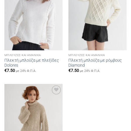
ΜΠΛΟΎΖΕΣ ΚΑΙ ΑΜΆΝΙΚΑ
ΜΠΛΟΎΖΕΣ ΚΑΙ ΑΜΆΝΙΚΑ
Πλεκτή μπλούζα με πλεξίδες
Πλεκτή μπλούζα με ρόμβους
Dolores
Diamond
€
7.50
€
7.50
με 24% Φ.Π.Α.
με 24% Φ.Π.Α.
Add to
wishlist