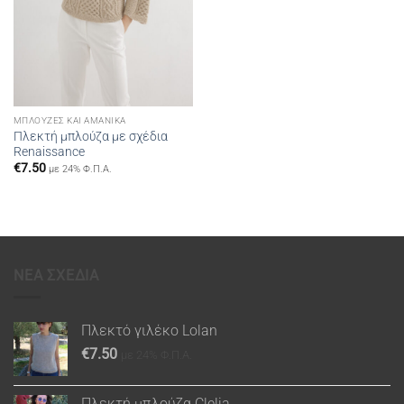
ΜΠΛΟΎΖΕΣ ΚΑΙ ΑΜΆΝΙΚΑ
Πλεκτή μπλούζα με σχέδια
Renaissance
€
7.50
με 24% Φ.Π.Α.
ΝΕΑ ΣΧΕΔΙΑ
Πλεκτό γιλέκο Lolan
€
7.50
με 24% Φ.Π.Α.
Πλεκτή μπλούζα Clelia