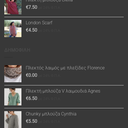
€
7.50
με 24% Φ.Π.Α.
London Scarf
€
4.50
με 24% Φ.Π.Α.
ΔΗΜΟΦΙΛΗ
Πλεκτός λαιμός με πλεξίδες Florence
€
0.00
με 24% Φ.Π.Α.
Πλεκτή μπλούζα V λαιμουδιά Agnes
€
6.50
με 24% Φ.Π.Α.
Chunky μπλούζα Cynthia
€
5.50
με 24% Φ.Π.Α.