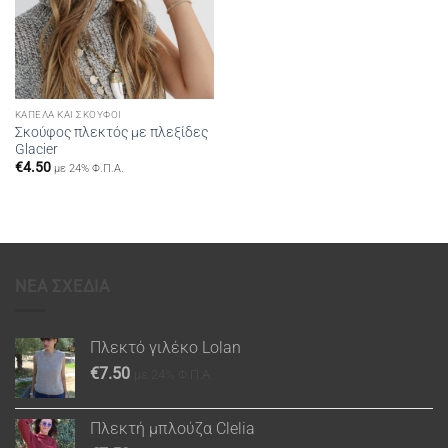
ΚΑΠΈΛΑ ΚΑΙ ΣΚΟΎΦΟΙ
Σκούφος πλεκτός με πλεξίδες
Glacier
€
4.50
με 24% Φ.Π.Α.
ΝΕΑ ΣΧΕΔΙΑ
Πλεκτό γιλέκο Lolan
€
7.50
με 24% Φ.Π.Α.
Πλεκτή μπλούζα Clelia