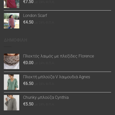
€
7.50
με 24% Φ.Π.Α.
London Scarf
€
4.50
με 24% Φ.Π.Α.
ΔΗΜΟΦΙΛΗ
Πλεκτός λαιμός με πλεξίδες Florence
€
0.00
με 24% Φ.Π.Α.
Πλεκτή μπλούζα V λαιμουδιά Agnes
€
6.50
με 24% Φ.Π.Α.
Chunky μπλούζα Cynthia
€
5.50
με 24% Φ.Π.Α.