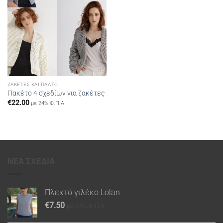
ΖΑΚΈΤΕΣ ΚΑΙ ΠΑΛΤΌ
Πακέτο 4 σχεδίων για ζακέτες
€
22.00
με 24% Φ.Π.Α.
ΝΕΑ ΣΧΕΔΙΑ
Πλεκτό γιλέκο Lolan
€
7.50
με 24% Φ.Π.Α.