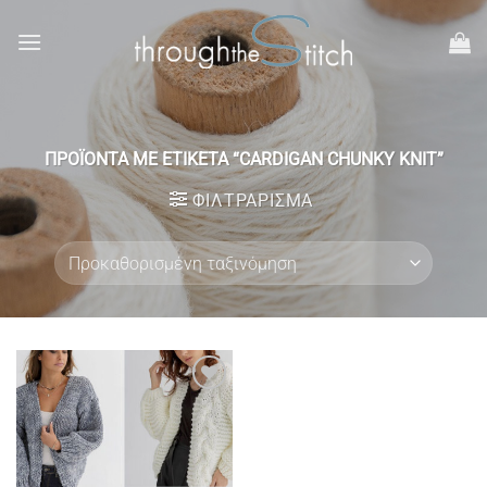
Μετάβαση
στο
περιεχόμενο
ΠΡΟΪΌΝΤΑ ΜΕ ΕΤΙΚΈΤΑ “CARDIGAN CHUNKY KNIT”
ΦΙΛΤΡΆΡΙΣΜΑ
Add to
wishlist