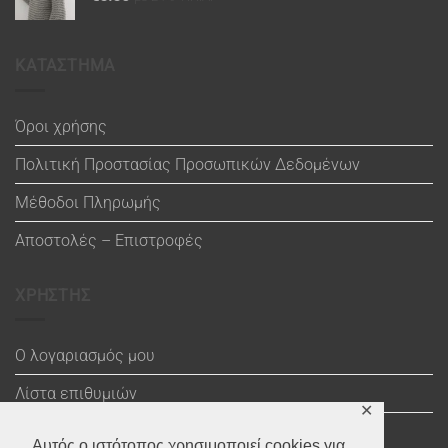
ΚΑΤΑΣΤΗΜΑ
Όροι χρήσης
Πολιτική Προστασίας Προσωπικών Δεδομένων
Μέθοδοι Πληρωμής
Αποστολές – Επιστροφές
ΧΡΗΣΤΗΣ
Ο λογαριασμός μου
Λίστα επιθυμιών
✕
Καλάθι
Αυτός ο ιστότοπος χρησιμοποιεί cookies για