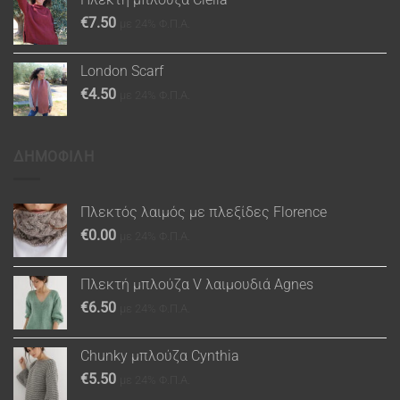
€
7.50
με 24% Φ.Π.Α.
London Scarf
€
4.50
με 24% Φ.Π.Α.
ΔΗΜΟΦΙΛΗ
Πλεκτός λαιμός με πλεξίδες Florence
€
0.00
με 24% Φ.Π.Α.
Πλεκτή μπλούζα V λαιμουδιά Agnes
€
6.50
με 24% Φ.Π.Α.
Chunky μπλούζα Cynthia
€
5.50
με 24% Φ.Π.Α.