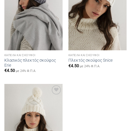
ΚΑΠΈΛΑ ΚΑΙ ΣΚΟΎΦΟΙ
ΚΑΠΈΛΑ ΚΑΙ ΣΚΟΎΦΟΙ
Κλασικός πλεκτός σκούφος
Πλεκτός σκούφος Snice
Erie
€
4.50
με 24% Φ.Π.Α.
€
4.50
με 24% Φ.Π.Α.
Add to
wishlist