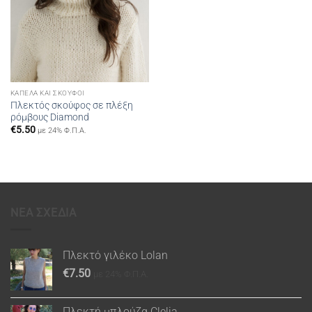
ΚΑΠΈΛΑ ΚΑΙ ΣΚΟΎΦΟΙ
Πλεκτός σκούφος σε πλέξη
ρόμβους Diamond
€
5.50
με 24% Φ.Π.Α.
ΝΕΑ ΣΧΕΔΙΑ
Πλεκτό γιλέκο Lolan
€
7.50
με 24% Φ.Π.Α.
Πλεκτή μπλούζα Clelia