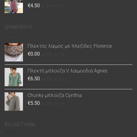
€
4.50
με 24% Φ.Π.Α.
ΔΗΜΟΦΙΛΗ
Πλεκτός λαιμός με πλεξίδες Florence
€
0.00
με 24% Φ.Π.Α.
Πλεκτή μπλούζα V λαιμουδιά Agnes
€
6.50
με 24% Φ.Π.Α.
Chunky μπλούζα Cynthia
€
5.50
με 24% Φ.Π.Α.
ΚΑΤΑΣΤΗΜΑ