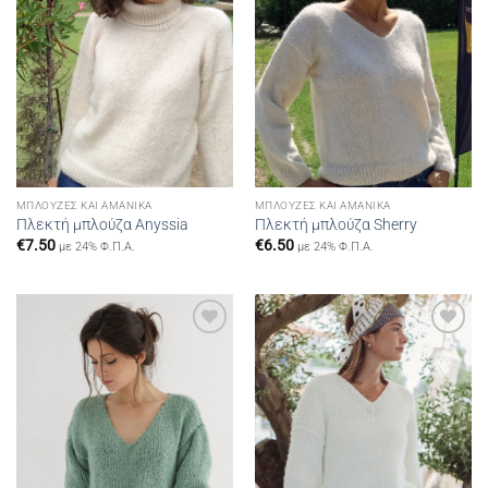
ΜΠΛΟΎΖΕΣ ΚΑΙ ΑΜΆΝΙΚΑ
ΜΠΛΟΎΖΕΣ ΚΑΙ ΑΜΆΝΙΚΑ
Πλεκτή μπλούζα Anyssia
Πλεκτή μπλούζα Sherry
€
7.50
€
6.50
με 24% Φ.Π.Α.
με 24% Φ.Π.Α.
Add to
Add to
wishlist
wishlist