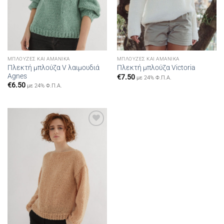
ΜΠΛΟΎΖΕΣ ΚΑΙ ΑΜΆΝΙΚΑ
ΜΠΛΟΎΖΕΣ ΚΑΙ ΑΜΆΝΙΚΑ
Πλεκτή μπλούζα V λαιμουδιά
Πλεκτή μπλούζα Victoria
Agnes
€
7.50
με 24% Φ.Π.Α.
€
6.50
με 24% Φ.Π.Α.
Add to
wishlist