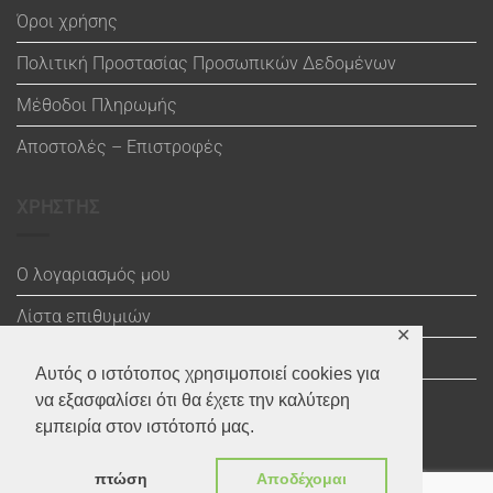
Όροι χρήσης
Πολιτική Προστασίας Προσωπικών Δεδομένων
Μέθοδοι Πληρωμής
Αποστολές – Επιστροφές
ΧΡΗΣΤΗΣ
Ο λογαριασμός μου
Λίστα επιθυμιών
✕
Καλάθι
Αυτός ο ιστότοπος χρησιμοποιεί cookies για
Ολοκλήρωση αγοράς
να εξασφαλίσει ότι θα έχετε την καλύτερη
εμπειρία στον ιστότοπό μας.
πτώση
Αποδέχομαι
Visa
Maestro
MasterCard
PayPal
MasterCard
Visa