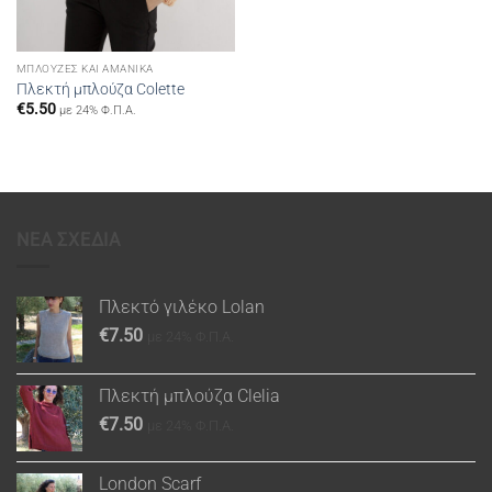
ΜΠΛΟΎΖΕΣ ΚΑΙ ΑΜΆΝΙΚΑ
Πλεκτή μπλούζα Colette
€
5.50
με 24% Φ.Π.Α.
ΝΕΑ ΣΧΕΔΙΑ
Πλεκτό γιλέκο Lolan
€
7.50
με 24% Φ.Π.Α.
Πλεκτή μπλούζα Clelia
€
7.50
με 24% Φ.Π.Α.
London Scarf