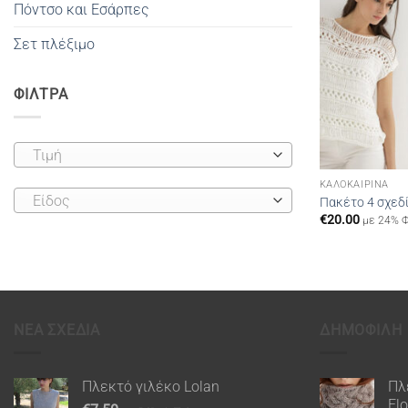
Πόντσο και Εσάρπες
Σετ πλέξιμο
ΦΙΛΤΡΑ
Τιμή
ΚΑΛΟΚΑΙΡΙΝΆ
Είδος
Πακέτο 4 σχεδ
€
20.00
με 24% Φ
ΝΕΑ ΣΧΕΔΙΑ
ΔΗΜΟΦΙΛΗ
Πλεκτό γιλέκο Lolan
Πλ
Fl