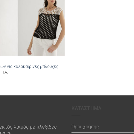
ίων για καλοκαιρινές μπλούζες
.Π.Α.
ΚΑΤΑΣΤΗΜΑ
Όροι χρήσης
εκτός λαιμός με πλεξίδες
orence