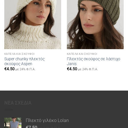
ΚΑΠΈΛΑ ΚΑΙ ΣΚΟΎΦΟΙ
ΚΑΠΈΛΑ ΚΑΙ ΣΚΟΎΦΟΙ
Super chunky πλεκτός
Πλεκτός σκούφος σε λάστιχο
σκούφος Aspen
Janis
€
4.50
€
4.50
με 24% Φ.Π.Α.
με 24% Φ.Π.Α.
ΝΕΑ ΣΧΕΔΙΑ
Πλεκτό γιλέκο Lolan
€
7.50