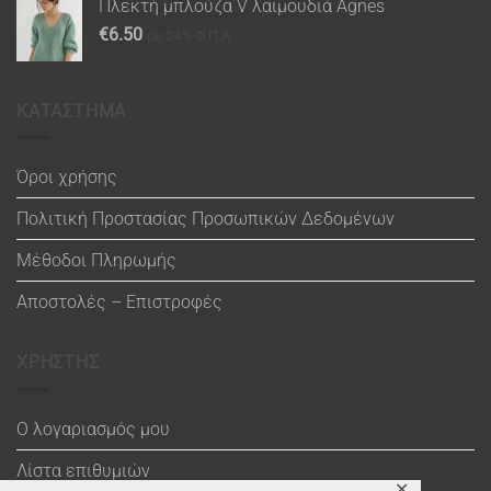
Πλεκτή μπλούζα V λαιμουδιά Agnes
€
6.50
με 24% Φ.Π.Α.
ΚΑΤΑΣΤΗΜΑ
Όροι χρήσης
Πολιτική Προστασίας Προσωπικών Δεδομένων
Μέθοδοι Πληρωμής
Αποστολές – Επιστροφές
ΧΡΗΣΤΗΣ
Ο λογαριασμός μου
Λίστα επιθυμιών
✕