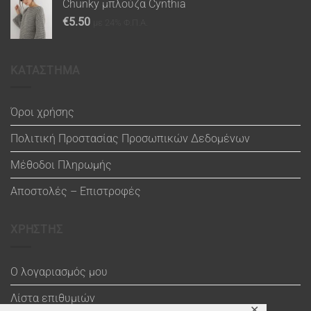
Chunky μπλούζα Cynthia
€
5.50
με 24% Φ.Π.Α.
ΚΑΤΑΣΤΗΜΑ
Όροι χρήσης
Πολιτική Προστασίας Προσωπικών Δεδομένων
Μέθοδοι Πληρωμής
Αποστολές – Επιστροφές
ΧΡΗΣΤΗΣ
Ο λογαριασμός μου
Λίστα επιθυμιών
✕