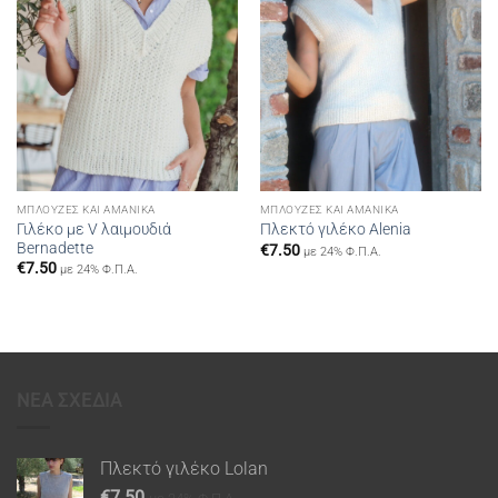
ΜΠΛΟΎΖΕΣ ΚΑΙ ΑΜΆΝΙΚΑ
ΜΠΛΟΎΖΕΣ ΚΑΙ ΑΜΆΝΙΚΑ
Γιλέκο με V λαιμουδιά
Πλεκτό γιλέκο Alenia
Bernadette
€
7.50
με 24% Φ.Π.Α.
€
7.50
με 24% Φ.Π.Α.
ΝΕΑ ΣΧΕΔΙΑ
Πλεκτό γιλέκο Lolan
€
7.50