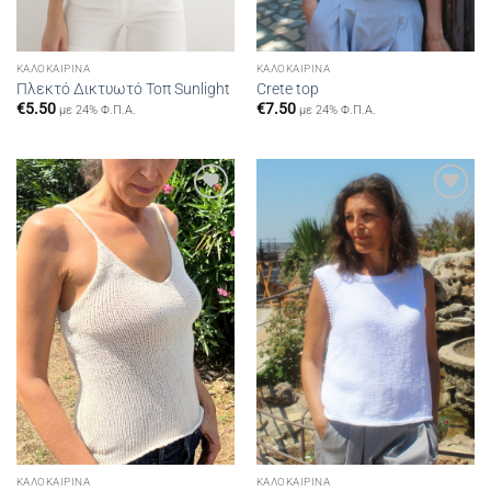
ΚΑΛΟΚΑΙΡΙΝΆ
ΚΑΛΟΚΑΙΡΙΝΆ
Πλεκτό Δικτυωτό Τοπ Sunlight
Crete top
€
5.50
€
7.50
με 24% Φ.Π.Α.
με 24% Φ.Π.Α.
Add to
Add to
wishlist
wishlist
ΚΑΛΟΚΑΙΡΙΝΆ
ΚΑΛΟΚΑΙΡΙΝΆ