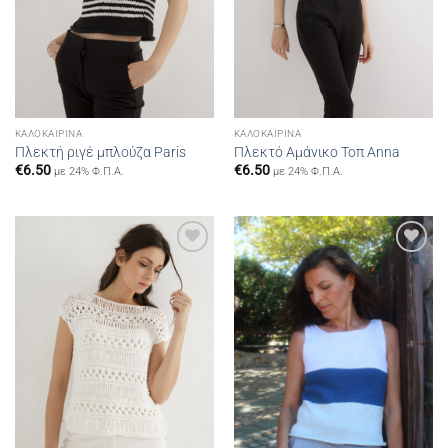
ΚΑΛΟΚΑΙΡΙΝΆ
ΚΑΛΟΚΑΙΡΙΝΆ
Πλεκτή ριγέ μπλούζα Paris
Πλεκτό Αμάνικο Τοπ Anna
€
6.50
€
6.50
με 24% Φ.Π.Α.
με 24% Φ.Π.Α.
Add to
Add to
wishlist
wishlist