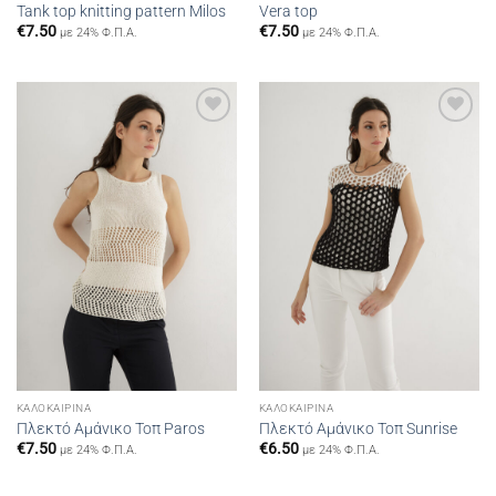
Tank top knitting pattern Milos
Vera top
€
7.50
€
7.50
με 24% Φ.Π.Α.
με 24% Φ.Π.Α.
Add to
Add to
wishlist
wishlist
ΚΑΛΟΚΑΙΡΙΝΆ
ΚΑΛΟΚΑΙΡΙΝΆ
Πλεκτό Αμάνικο Τοπ Paros
Πλεκτό Αμάνικο Τοπ Sunrise
€
7.50
€
6.50
με 24% Φ.Π.Α.
με 24% Φ.Π.Α.