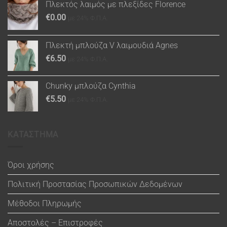
Πλεκτός λαιμός με πλεξίδες Florence
€
0.00
με 24% Φ.Π.Α.
Πλεκτή μπλούζα V λαιμουδιά Agnes
€
6.50
με 24% Φ.Π.Α.
Chunky μπλούζα Cynthia
€
5.50
με 24% Φ.Π.Α.
ΚΑΤΑΣΤΗΜΑ
Όροι χρήσης
Πολιτική Προστασίας Προσωπικών Δεδομένων
Μέθοδοι Πληρωμής
Αποστολές – Επιστροφές