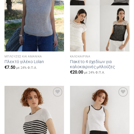
ΜΠΛΟΎΖΕΣ ΚΑΙ ΑΜΆΝΙΚΑ
ΚΑΛΟΚΑΙΡΙΝΆ
Πακέτο 4 σχεδίων για
Πλεκτό γιλέκο Lolan
καλοκαιρινές μπλούζες
€
7.50
με 24% Φ.Π.Α.
€
20.00
με 24% Φ.Π.Α.
Add to
Add to
wishlist
wishlist