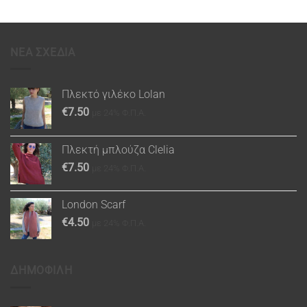
ΝΕΑ ΣΧΕΔΙΑ
Πλεκτό γιλέκο Lolan
€
7.50
με 24% Φ.Π.Α.
Πλεκτή μπλούζα Clelia
€
7.50
με 24% Φ.Π.Α.
London Scarf
€
4.50
με 24% Φ.Π.Α.
ΔΗΜΟΦΙΛΗ