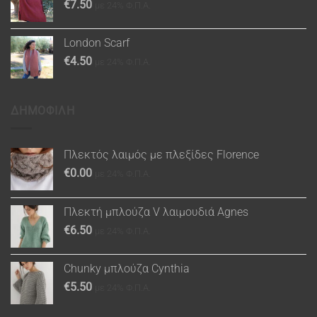
€
7.50
με 24% Φ.Π.Α.
London Scarf
€
4.50
με 24% Φ.Π.Α.
ΔΗΜΟΦΙΛΗ
Πλεκτός λαιμός με πλεξίδες Florence
€
0.00
με 24% Φ.Π.Α.
Πλεκτή μπλούζα V λαιμουδιά Agnes
€
6.50
με 24% Φ.Π.Α.
Chunky μπλούζα Cynthia
€
5.50
με 24% Φ.Π.Α.