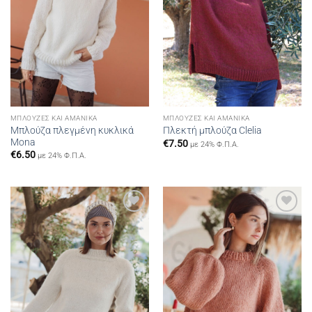
ΜΠΛΟΎΖΕΣ ΚΑΙ ΑΜΆΝΙΚΑ
ΜΠΛΟΎΖΕΣ ΚΑΙ ΑΜΆΝΙΚΑ
Μπλούζα πλεγμένη κυκλικά
Πλεκτή μπλούζα Clelia
Mona
€
7.50
με 24% Φ.Π.Α.
€
6.50
με 24% Φ.Π.Α.
Add to
Add to
wishlist
wishlist