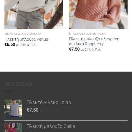
ΜΠΛΟΎΖΕΣ ΚΑΙ ΑΜΆΝΙΚΑ
ΜΠΛΟΎΖΕΣ ΚΑΙ ΑΜΆΝΙΚΑ
Πλεκτή μπλούζα πλεγμένη
Πλεκτή μπλούζα Venus
κυκλικά Raspberry
€
6.50
με 24% Φ.Π.Α.
€
7.50
με 24% Φ.Π.Α.
ΝΕΑ ΣΧΕΔΙΑ
Πλεκτό γιλέκο Lolan
€
7.50
με 24% Φ.Π.Α.
Πλεκτή μπλούζα Clelia