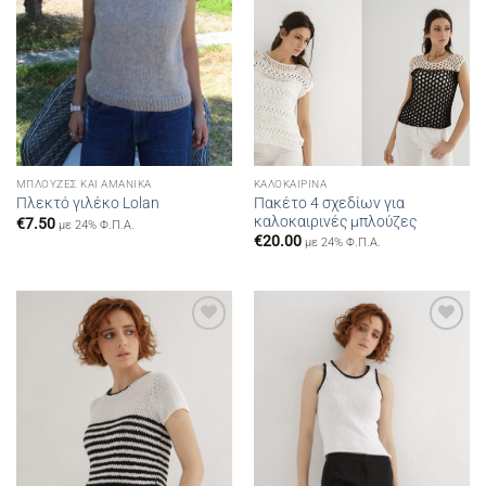
ΜΠΛΟΎΖΕΣ ΚΑΙ ΑΜΆΝΙΚΑ
ΚΑΛΟΚΑΙΡΙΝΆ
Πακέτο 4 σχεδίων για
Πλεκτό γιλέκο Lolan
καλοκαιρινές μπλούζες
€
7.50
με 24% Φ.Π.Α.
€
20.00
με 24% Φ.Π.Α.
Add to
Add to
wishlist
wishlist