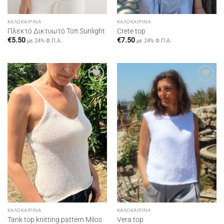
ΚΑΛΟΚΑΙΡΙΝΆ
ΚΑΛΟΚΑΙΡΙΝΆ
Πλεκτό Δικτυωτό Τοπ Sunlight
Crete top
€
5.50
€
7.50
με 24% Φ.Π.Α.
με 24% Φ.Π.Α.
Add to
Add to
wishlist
wishlist
ΚΑΛΟΚΑΙΡΙΝΆ
ΚΑΛΟΚΑΙΡΙΝΆ
Tank top knitting pattern Milos
Vera top