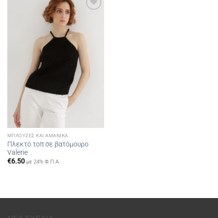
Add to
wishlist
ΜΠΛΟΎΖΕΣ ΚΑΙ ΑΜΆΝΙΚΑ
Πλεκτό τοπ σε βατόμουρο
Valerie
€
6.50
με 24% Φ.Π.Α.