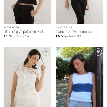
ΚΑΛΟΚΑΙΡΙΝΆ
ΚΑΛΟΚΑΙΡΙΝΆ
Πλεκτή ριγέ μπλούζα Paris
Πλεκτό Αμάνικο Τοπ Anna
€
6.50
€
6.50
με 24% Φ.Π.Α.
με 24% Φ.Π.Α.
Add to
Add to
wishlist
wishlist