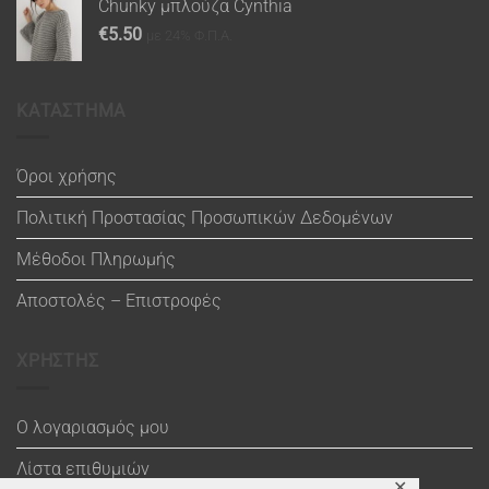
Chunky μπλούζα Cynthia
€
5.50
με 24% Φ.Π.Α.
ΚΑΤΑΣΤΗΜΑ
Όροι χρήσης
Πολιτική Προστασίας Προσωπικών Δεδομένων
Μέθοδοι Πληρωμής
Αποστολές – Επιστροφές
ΧΡΗΣΤΗΣ
Ο λογαριασμός μου
Λίστα επιθυμιών
✕