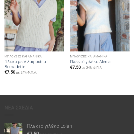
ΜΠΛΟΎΖΕΣ ΚΑΙ ΑΜΆΝΙΚΑ
ΜΠΛΟΎΖΕΣ ΚΑΙ ΑΜΆΝΙΚΑ
Γιλέκο με V λαιμουδιά
Πλεκτό γιλέκο Alenia
Bernadette
€
7.50
με 24% Φ.Π.Α.
€
7.50
με 24% Φ.Π.Α.
ΝΕΑ ΣΧΕΔΙΑ
Πλεκτό γιλέκο Lolan
€
7.50