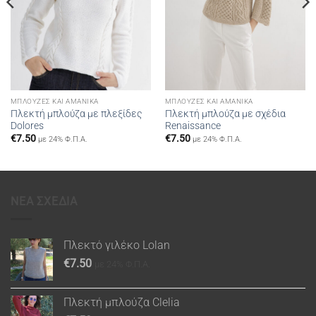
ΜΠΛΟΎΖΕΣ ΚΑΙ ΑΜΆΝΙΚΑ
ΜΠΛΟΎΖΕΣ ΚΑΙ ΑΜΆΝΙΚΑ
Πλεκτή μπλούζα με πλεξίδες
Πλεκτή μπλούζα με σχέδια
Dolores
Renaissance
€
7.50
€
7.50
με 24% Φ.Π.Α.
με 24% Φ.Π.Α.
ΝΕΑ ΣΧΕΔΙΑ
Πλεκτό γιλέκο Lolan
€
7.50
με 24% Φ.Π.Α.
Πλεκτή μπλούζα Clelia