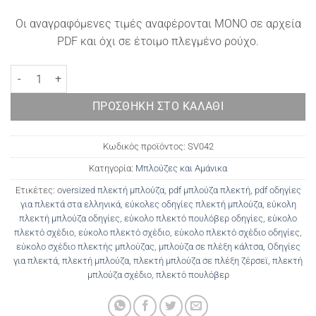
Οι αναγραφόμενες τιμές αναφέρονται ΜΟΝΟ σε αρχεία
PDF και όχι σε έτοιμο πλεγμένο ρούχο.
Πλεκτή μπλούζα Anyssia ποσότητα
ΠΡΟΣΘΉΚΗ ΣΤΟ ΚΑΛΆΘΙ
Κωδικός προϊόντος:
SV042
Κατηγορία:
Μπλούζες και Αμάνικα
Ετικέτες:
oversized πλεκτή μπλούζα
,
pdf μπλούζα πλεκτή
,
pdf οδηγίες
για πλεκτά στα ελληνικά
,
εύκολες οδηγίες πλεκτή μπλούζα
,
εύκολη
πλεκτή μπλούζα οδηγίες
,
εύκολο πλεκτό πουλόβερ οδηγίες
,
εύκολο
πλεκτό σχέδιο
,
εύκολο πλεκτό σχέδιο
,
εύκολο πλεκτό σχέδιο οδηγίες
,
εύκολο σχέδιο πλεκτής μπλούζας
,
μπλούζα σε πλέξη κάλτσα
,
Οδηγίες
για πλεκτά
,
πλεκτή μπλούζα
,
πλεκτή μπλούζα σε πλέξη ζέρσεϊ
,
πλεκτή
μπλούζα σχέδιο
,
πλεκτό πουλόβερ