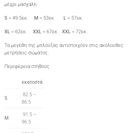
μέχρι μασχάλη
S
= 49.5εκ.
M
= 53εκ.
L
= 57εκ.
XL
= 62εκ.
XXL
= 67εκ.
XXL
= 72εκ.
Τα μεγέθη της μπλούζας αντιστοιχούν στις ακόλουθες
μετρήσεις σώματος.
Περιφέρεια στήθους
εκατοστά
82.5 –
S
86.5
91.5 –
M
96.5