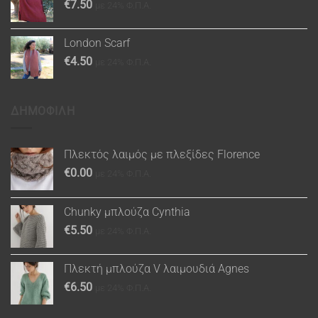
€
7.50
με 24% Φ.Π.Α.
London Scarf
€
4.50
με 24% Φ.Π.Α.
ΔΗΜΟΦΙΛΗ
Πλεκτός λαιμός με πλεξίδες Florence
€
0.00
με 24% Φ.Π.Α.
Chunky μπλούζα Cynthia
€
5.50
με 24% Φ.Π.Α.
Πλεκτή μπλούζα V λαιμουδιά Agnes
€
6.50
με 24% Φ.Π.Α.