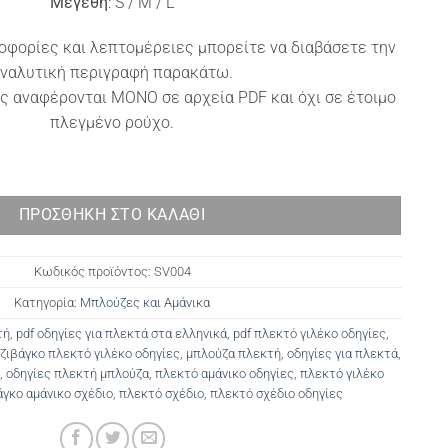
Μεγέθη
: S / M / L
οφορίες και λεπτομέρειες μπορείτε να διαβάσετε την
ναλυτική περιγραφή παρακάτω.
ς αναφέρονται ΜΟΝΟ σε αρχεία PDF και όχι σε έτοιμο
πλεγμένο ρούχο.
ποσότητα
ΠΡΟΣΘΉΚΗ ΣΤΟ ΚΑΛΆΘΙ
Κωδικός προϊόντος:
SV004
Κατηγορία:
Μπλούζες και Αμάνικα
τή
,
pdf οδηγίες για πλεκτά στα ελληνικά
,
pdf πλεκτό γιλέκο οδηγίες
,
ζιβάγκο πλεκτό γιλέκο οδηγίες
,
μπλούζα πλεκτή
,
οδηγίες για πλεκτά
,
,
οδηγίες πλεκτή μπλούζα
,
πλεκτό αμάνικο οδηγίες
,
πλεκτό γιλέκο
άγκο αμάνικο σχέδιο
,
πλεκτό σχέδιο
,
πλεκτό σχέδιο οδηγίες