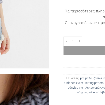
Για περισσότερες πληρ
α
Οι αναγραφόμενες τιμέ
Πλεκτό αμάνικο Suburbia 
Ετικέτες:
pdf μπλούζα πλεκ
turtleneck vest knitting pattern
,
οδηγίες για πλεκτό αμάνικο
οδηγίες
,
πλεκτό ζιβ