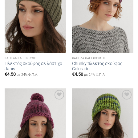
ΚΑΠΈΛΑ ΚΑΙ ΣΚΟΎΦΟΙ
ΚΑΠΈΛΑ ΚΑΙ ΣΚΟΎΦΟΙ
Πλεκτός σκούφος σε λάστιχο
Chunky πλεκτός σκούφος
Janis
Colorado
€
4.50
€
4.50
με 24% Φ.Π.Α.
με 24% Φ.Π.Α.
Add to
Add to
wishlist
wishlist