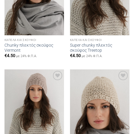
ΚΑΠΈΛΑ ΚΑΙ ΣΚΟΎΦΟΙ
ΚΑΠΈΛΑ ΚΑΙ ΣΚΟΎΦΟΙ
Chunky πλεκτός σκούφος
Super chunky πλεκτός
Vermont
σκούφος Treetop
€
4.50
€
4.50
με 24% Φ.Π.Α.
με 24% Φ.Π.Α.
Add to
Add to
wishlist
wishlist