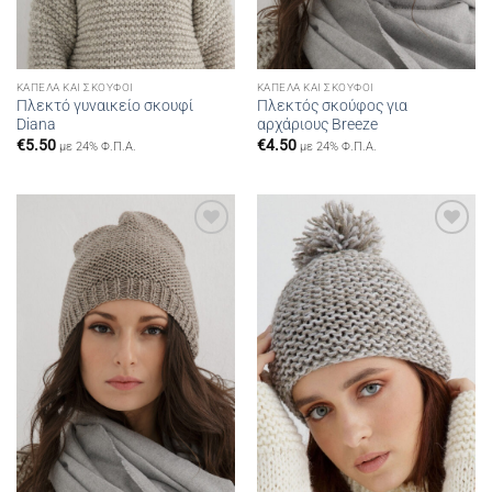
ΚΑΠΈΛΑ ΚΑΙ ΣΚΟΎΦΟΙ
ΚΑΠΈΛΑ ΚΑΙ ΣΚΟΎΦΟΙ
Πλεκτό γυναικείο σκουφί
Πλεκτός σκούφος για
Diana
αρχάριους Breeze
€
5.50
€
4.50
με 24% Φ.Π.Α.
με 24% Φ.Π.Α.
Add to
Add to
wishlist
wishlist