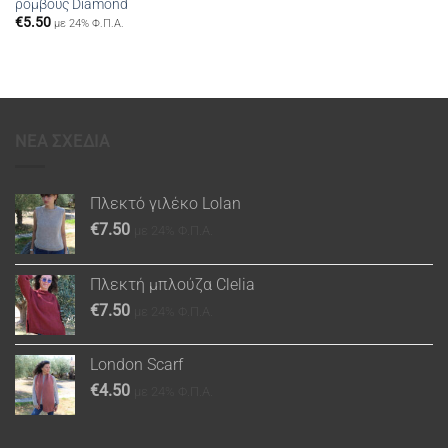
ρόμβους Diamond
€
5.50
με 24% Φ.Π.Α.
ΝΕΑ ΣΧΕΔΙΑ
Πλεκτό γιλέκο Lolan
€
7.50
με 24% Φ.Π.Α.
Πλεκτή μπλούζα Clelia
€
7.50
με 24% Φ.Π.Α.
London Scarf
€
4.50
με 24% Φ.Π.Α.