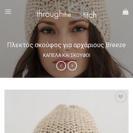
Μετάβαση
στο
περιεχόμενο
Πλεκτός σκούφος για αρχάριους Breeze
ΚΑΠΈΛΑ ΚΑΙ ΣΚΟΎΦΟΙ
Add to
wishlist