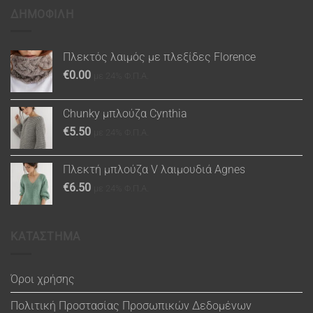
ΔΗΜΟΦΙΛΗ
Πλεκτός λαιμός με πλεξίδες Florence
€
0.00
με 24% Φ.Π.Α.
Chunky μπλούζα Cynthia
€
5.50
με 24% Φ.Π.Α.
Πλεκτή μπλούζα V λαιμουδιά Agnes
€
6.50
με 24% Φ.Π.Α.
ΚΑΤΑΣΤΗΜΑ
Όροι χρήσης
Πολιτική Προστασίας Προσωπικών Δεδομένων