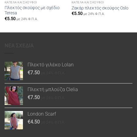
ΚΑΠΈΛΑ ΚΑΙ ΣΚΟΎΦΟΙ
ΚΑΠΈΛΑ ΚΑΙ ΣΚΟΎΦΟΙ
Πλεκτός σκούφος με σχέδιο
Ζακάρ πλεκτός σκούφος Oslo
Teresa
€
5.50
με 24% Φ.Π.Α.
€
5.50
με 24% Φ.Π.Α.
ΝΕΑ ΣΧΕΔΙΑ
Πλεκτό γιλέκο Lolan
€
7.50
με 24% Φ.Π.Α.
Πλεκτή μπλούζα Clelia
€
7.50
με 24% Φ.Π.Α.
London Scarf
€
4.50
με 24% Φ.Π.Α.