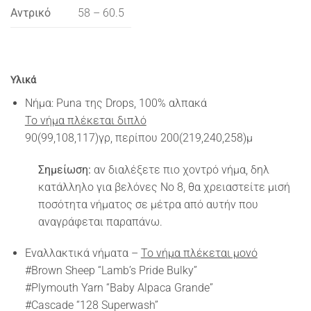
Αντρικό
58 – 60.5
Υλικά
Νήμα: Puna της Drops, 100% αλπακά
Το νήμα πλέκεται διπλό
90(99,108,117)γρ, περίπου 200(219,240,258)μ
Σημείωση:
αν διαλέξετε πιο χοντρό νήμα, δηλ
κατάλληλο για βελόνες Νο 8, θα χρειαστείτε μισή
ποσότητα νήματος σε μέτρα από αυτήν που
αναγράφεται παραπάνω.
Εναλλακτικά νήματα –
Το νήμα πλέκεται μονό
#Brown Sheep “Lamb’s Pride Bulky”
#Plymouth Yarn “Baby Alpaca Grande”
#Cascade “128 Superwash”