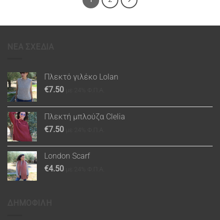
ΝΕΑ ΣΧΕΔΙΑ
Πλεκτό γιλέκο Lolan
€
7.50
με 24% Φ.Π.Α.
Πλεκτή μπλούζα Clelia
€
7.50
με 24% Φ.Π.Α.
London Scarf
€
4.50
με 24% Φ.Π.Α.
ΔΗΜΟΦΙΛΗ