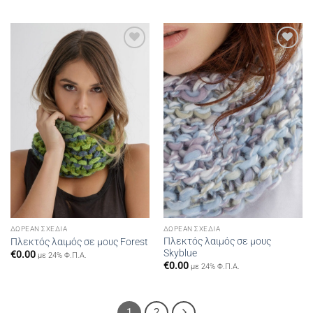
Add to
Add to
wishlist
wishlist
ΔΩΡΕΆΝ ΣΧΈΔΙΑ
ΔΩΡΕΆΝ ΣΧΈΔΙΑ
Πλεκτός λαιμός σε μους
Πλεκτός λαιμός σε μους Forest
Skyblue
€
0.00
με 24% Φ.Π.Α.
€
0.00
με 24% Φ.Π.Α.
1
2