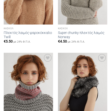
ΚΑΣΚΌΛ
ΚΑΣΚΌΛ
Πλεκτός λαιμός ψαροκόκκαλο
Super chunky πλεκτός λαιμός
Twill
Norway
€
5.50
€
4.50
με 24% Φ.Π.Α.
με 24% Φ.Π.Α.
Add to
Add to
wishlist
wishlist