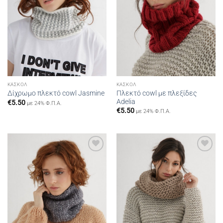
ΚΑΣΚΌΛ
ΚΑΣΚΌΛ
Πλεκτό cowl με πλεξίδες
Δίχρωμο πλεκτό cowl Jasmine
Adelia
€
5.50
με 24% Φ.Π.Α.
€
5.50
με 24% Φ.Π.Α.
Add to
Add to
wishlist
wishlist