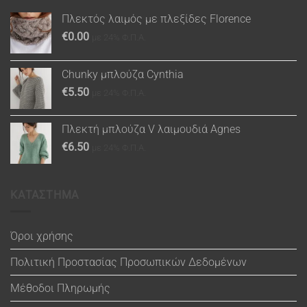
Πλεκτός λαιμός με πλεξίδες Florence
€
0.00
με 24% Φ.Π.Α.
Chunky μπλούζα Cynthia
€
5.50
με 24% Φ.Π.Α.
Πλεκτή μπλούζα V λαιμουδιά Agnes
€
6.50
με 24% Φ.Π.Α.
ΚΑΤΑΣΤΗΜΑ
Όροι χρήσης
Πολιτική Προστασίας Προσωπικών Δεδομένων
Μέθοδοι Πληρωμής