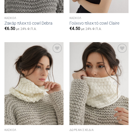
ΚΑΣΚΌΛ
ΚΑΣΚΌΛ
Ζακάρ πλεκτό cowl Debra
Γούνινο πλεκτό cowl Claire
€
6.50
€
4.50
με 24% Φ.Π.Α.
με 24% Φ.Π.Α.
Add to
Add to
wishlist
wishlist
ΚΑΣΚΌΛ
ΔΩΡΕΆΝ ΣΧΈΔΙΑ