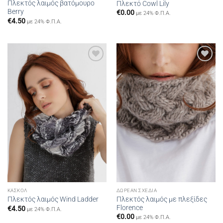
Πλεκτός λαιμός βατόμουρο
Πλεκτό Cowl Lily
Berry
€
0.00
με 24% Φ.Π.Α.
€
4.50
με 24% Φ.Π.Α.
Add to
Add to
wishlist
wishlist
ΚΑΣΚΌΛ
ΔΩΡΕΆΝ ΣΧΈΔΙΑ
Πλεκτός λαιμός με πλεξίδες
Πλεκτός λαιμός Wind Ladder
Florence
€
4.50
με 24% Φ.Π.Α.
€
0.00
με 24% Φ.Π.Α.