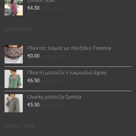
London Scarf
€
4.50
με 24% Φ.Π.Α.
ΔΗΜΟΦΙΛΗ
Πλεκτός λαιμός με πλεξίδες Florence
€
0.00
με 24% Φ.Π.Α.
Πλεκτή μπλούζα V λαιμουδιά Agnes
€
6.50
με 24% Φ.Π.Α.
Chunky μπλούζα Cynthia
€
5.50
με 24% Φ.Π.Α.
ΚΑΤΑΣΤΗΜΑ