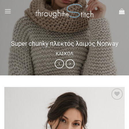
Μετάβαση
στο
περιεχόμενο
Super chunky πλεκτός λαιμός Norway
ΚΑΣΚΌΛ
Add to
wishlist