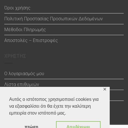
Όροι χρήσης
Πολιτική Προστασίας Προσωπικών Δεδομένων
Μέθοδοι Πληρωμής
Αποστολές – Επιστροφές
ΧΡΗΣΤΗΣ
Ο λογαριασμός μου
Λίστα επιθυμιών
✕
Καλάθι
Αυτός ο ιστότοπος χρησιμοποιεί cookies για
Ολοκλήρωση αγοράς
να εξασφαλίσει ότι θα έχετε την καλύτερη
εμπειρία στον ιστότοπό μας.
πτώση
Αποδέχομαι
Visa
Maestro
MasterCard
PayPal
MasterCard
Visa