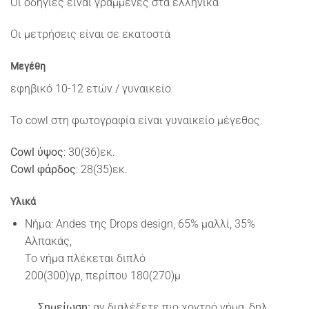
Οι οδηγίες είναι γραμμένες στα ελληνικά
Οι μετρήσεις είναι σε εκατοστά
Μεγέθη
εφηβικό 10-12 ετών / γυναικείο
Το cowl στη φωτογραφία είναι γυναικείο μέγεθος.
Cowl ύψος
: 30(36)εκ.
Cowl φάρδος
: 28(35)εκ.
Υλικά
Νήμα: Andes της Drops design, 65% μαλλί, 35%
Αλπακάς,
Το νήμα πλέκεται διπλό
200(300)γρ, περίπου 180(270)μ
Σημείωση:
αν διαλέξετε πιο χοντρό νήμα, δηλ