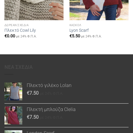
ΔΩΡΕΆΝ ΣΧΈΔΙΑ
ΚΑΣΚΌΛ
Πλεκτό Cowl Lily
Lyon Scarf
€
0.00
€
5.50
με 24% Φ.Π.Α.
με 24% Φ.Π.Α.
ΝΕΑ ΣΧΕΔΙΑ
Πλεκτό γιλέκο Lolan
€
7.50
με 24% Φ.Π.Α.
Πλεκτή μπλούζα Clelia
€
7.50
με 24% Φ.Π.Α.