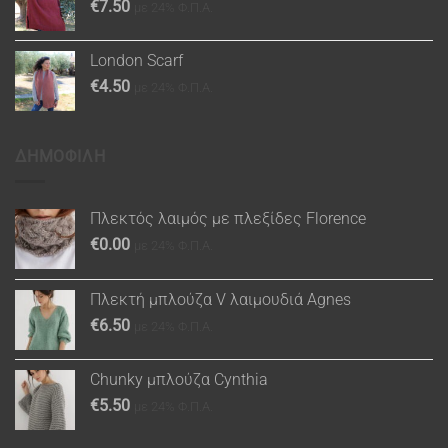
€
7.50
με 24% Φ.Π.Α.
London Scarf
€
4.50
με 24% Φ.Π.Α.
ΔΗΜΟΦΙΛΗ
Πλεκτός λαιμός με πλεξίδες Florence
€
0.00
με 24% Φ.Π.Α.
Πλεκτή μπλούζα V λαιμουδιά Agnes
€
6.50
με 24% Φ.Π.Α.
Chunky μπλούζα Cynthia
€
5.50
με 24% Φ.Π.Α.