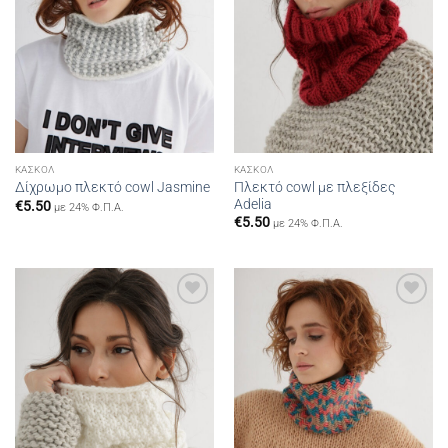
ΚΑΣΚΌΛ
ΚΑΣΚΌΛ
Πλεκτό cowl με πλεξίδες
Δίχρωμο πλεκτό cowl Jasmine
Adelia
€
5.50
με 24% Φ.Π.Α.
€
5.50
με 24% Φ.Π.Α.
Add to
Add to
wishlist
wishlist