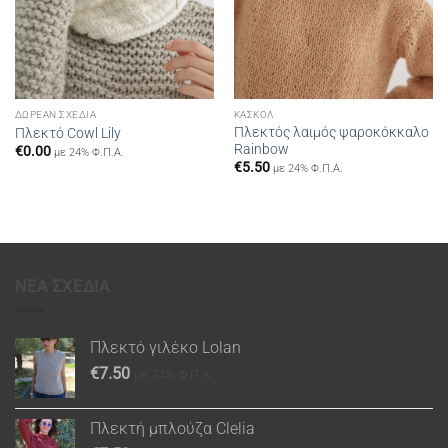
ΔΩΡΕΆΝ ΣΧΈΔΙΑ
ΚΑΣΚΌΛ
Πλεκτός λαιμός ψαροκόκκαλο
Πλεκτό Cowl Lily
Rainbow
€
0.00
με 24% Φ.Π.Α.
€
5.50
με 24% Φ.Π.Α.
ΝΕΑ ΣΧΕΔΙΑ
Πλεκτό γιλέκο Lolan
€
7.50
με 24% Φ.Π.Α.
Πλεκτή μπλούζα Clelia