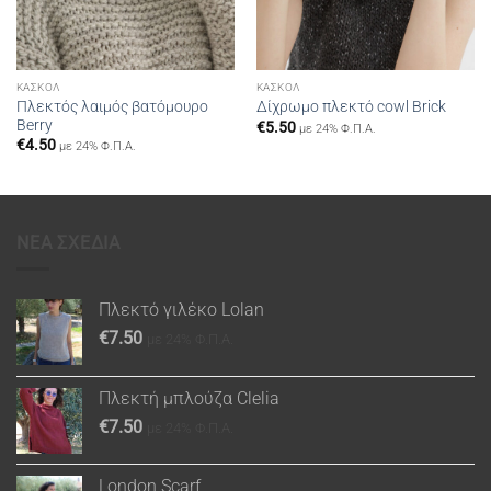
ΚΑΣΚΌΛ
ΚΑΣΚΌΛ
Πλεκτός λαιμός βατόμουρο
Δίχρωμο πλεκτό cowl Brick
Berry
€
5.50
με 24% Φ.Π.Α.
€
4.50
με 24% Φ.Π.Α.
ΝΕΑ ΣΧΕΔΙΑ
Πλεκτό γιλέκο Lolan
€
7.50
με 24% Φ.Π.Α.
Πλεκτή μπλούζα Clelia
€
7.50
με 24% Φ.Π.Α.
London Scarf