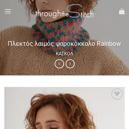
Μετάβαση
στο
περιεχόμενο
Πλεκτός λαιμός ψαροκόκκαλο Rainbow
ΚΑΣΚΌΛ
Add to
wishlist