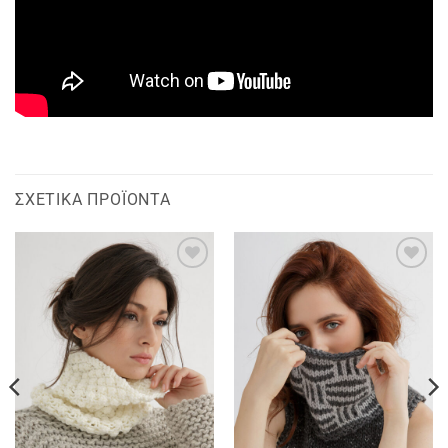
ΣΧΕΤΙΚΆ ΠΡΟΪΌΝΤΑ
Add to
Add to
wishlist
wishlist