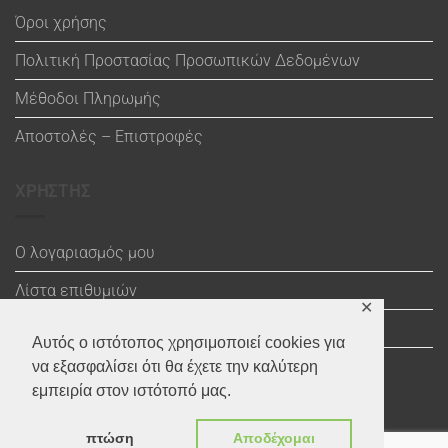
Όροι χρήσης
Πολιτική Προστασίας Προσωπικών Δεδομένων
Μέθοδοι Πληρωμής
Αποστολές – Επιστροφές
ΧΡΗΣΤΗΣ
Ο λογαριασμός μου
Λίστα επιθυμιών
✕
Καλάθι
Αυτός ο ιστότοπος χρησιμοποιεί cookies για
Ολοκλήρωση αγοράς
να εξασφαλίσει ότι θα έχετε την καλύτερη
εμπειρία στον ιστότοπό μας.
πτώση
Αποδέχομαι
Visa
Maestro
MasterCard
PayPal
MasterCard
Visa