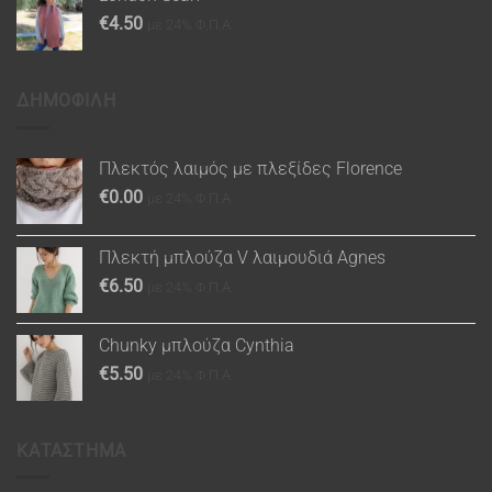
€
4.50
με 24% Φ.Π.Α.
ΔΗΜΟΦΙΛΗ
Πλεκτός λαιμός με πλεξίδες Florence
€
0.00
με 24% Φ.Π.Α.
Πλεκτή μπλούζα V λαιμουδιά Agnes
€
6.50
με 24% Φ.Π.Α.
Chunky μπλούζα Cynthia
€
5.50
με 24% Φ.Π.Α.
ΚΑΤΑΣΤΗΜΑ