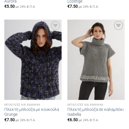
Aurora
Lozenge
€
5.50
€
7.50
με 24% Φ.Π.Α.
με 24% Φ.Π.Α.
Add to
Add to
wishlist
wishlist
ΜΠΛΟΎΖΕΣ ΚΑΙ ΑΜΆΝΙΚΑ
ΜΠΛΟΎΖΕΣ ΚΑΙ ΑΜΆΝΙΚΑ
Πλεκτή μπλούζα με κουκούλα
Πλεκτή μπλούζα σε καλαμπόκι
Grunge
Isabella
€
7.50
€
6.50
με 24% Φ.Π.Α.
με 24% Φ.Π.Α.