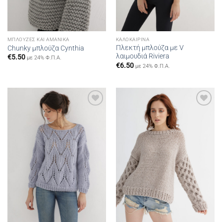
ΜΠΛΟΎΖΕΣ ΚΑΙ ΑΜΆΝΙΚΑ
ΚΑΛΟΚΑΙΡΙΝΆ
Πλεκτή μπλούζα με V
Chunky μπλούζα Cynthia
λαιμουδιά Riviera
€
5.50
με 24% Φ.Π.Α.
€
6.50
με 24% Φ.Π.Α.
Add to
Add to
wishlist
wishlist