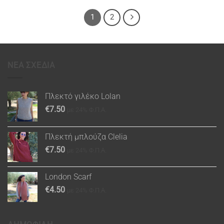
1
2
ΝΕΑ ΣΧΕΔΙΑ
Πλεκτό γιλέκο Lolan
€
7.50
με 24% Φ.Π.Α.
Πλεκτή μπλούζα Clelia
€
7.50
με 24% Φ.Π.Α.
London Scarf
€
4.50
με 24% Φ.Π.Α.