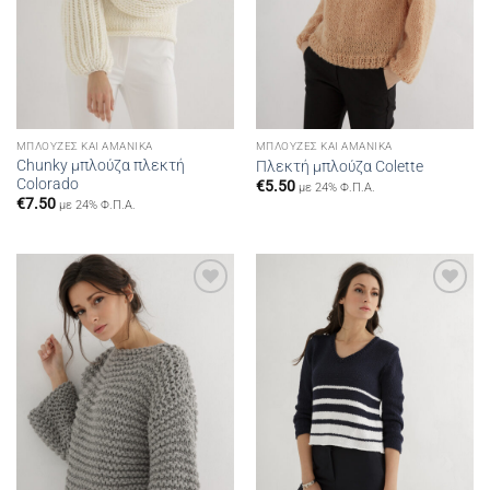
ΜΠΛΟΎΖΕΣ ΚΑΙ ΑΜΆΝΙΚΑ
ΜΠΛΟΎΖΕΣ ΚΑΙ ΑΜΆΝΙΚΑ
Chunky μπλούζα πλεκτή
Πλεκτή μπλούζα Colette
Colorado
€
5.50
με 24% Φ.Π.Α.
€
7.50
με 24% Φ.Π.Α.
Add to
Add to
wishlist
wishlist