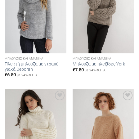
ΜΠΛΟΎΖΕΣ ΚΑΙ ΑΜΆΝΙΚΑ
ΜΠΛΟΎΖΕΣ ΚΑΙ ΑΜΆΝΙΚΑ
Πλεκτή μπλούζα με ντραπέ
Μπλούζα με πλεξίδες York
γιακά Deborah
€
7.50
με 24% Φ.Π.Α.
€
6.50
με 24% Φ.Π.Α.
Add to
Add to
wishlist
wishlist