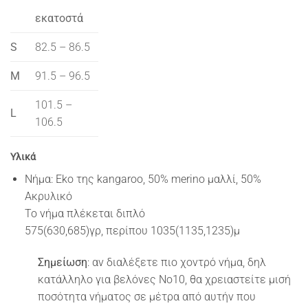
εκατοστά
S
82.5 – 86.5
M
91.5 – 96.5
101.5 –
L
106.5
Υλικά
Νήμα: Eko της kangaroo, 50% merino μαλλί, 50%
Ακρυλικό
Το νήμα πλέκεται διπλό
575(630,685)γρ, περίπου 1035(1135,1235)μ
Σημείωση
: αν διαλέξετε πιο χοντρό νήμα, δηλ
κατάλληλο για βελόνες Νο10, θα χρειαστείτε μισή
ποσότητα νήματος σε μέτρα από αυτήν που