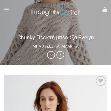
Μετάβαση
στο
περιεχόμενο
Chunky Πλεκτή μπλούζα Evelyn
ΜΠΛΟΎΖΕΣ ΚΑΙ ΑΜΆΝΙΚΑ
Add to
wishlist