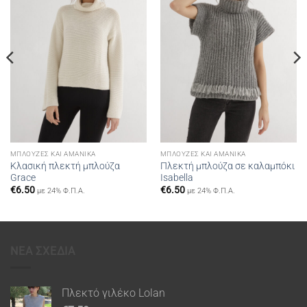
ΜΠΛΟΎΖΕΣ ΚΑΙ ΑΜΆΝΙΚΑ
ΜΠΛΟΎΖΕΣ ΚΑΙ ΑΜΆΝΙΚΑ
Κλασική πλεκτή μπλούζα
Πλεκτή μπλούζα σε καλαμπόκι
Grace
Isabella
€
6.50
€
6.50
με 24% Φ.Π.Α.
με 24% Φ.Π.Α.
ΝΕΑ ΣΧΕΔΙΑ
Πλεκτό γιλέκο Lolan