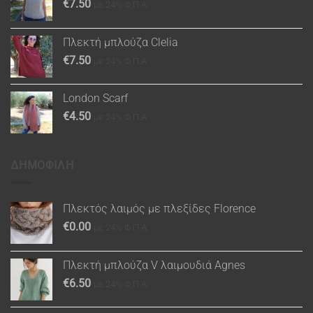
€
7.50
με 24% Φ.Π.Α.
Πλεκτή μπλούζα Clelia
€
7.50
με 24% Φ.Π.Α.
London Scarf
€
4.50
με 24% Φ.Π.Α.
ΔΗΜΟΦΙΛΗ
Πλεκτός λαιμός με πλεξίδες Florence
€
0.00
με 24% Φ.Π.Α.
Πλεκτή μπλούζα V λαιμουδιά Agnes
€
6.50
με 24% Φ.Π.Α.