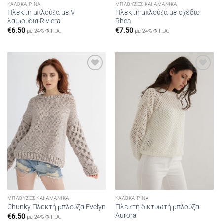
ΚΑΛΟΚΑΙΡΙΝΆ
ΜΠΛΟΎΖΕΣ ΚΑΙ ΑΜΆΝΙΚΑ
Πλεκτή μπλούζα με V
Πλεκτή μπλούζα με σχέδιο
λαιμουδιά Riviera
Rhea
€
6.50
€
7.50
με 24% Φ.Π.Α.
με 24% Φ.Π.Α.
Add to
Add to
wishlist
wishlist
ΜΠΛΟΎΖΕΣ ΚΑΙ ΑΜΆΝΙΚΑ
ΚΑΛΟΚΑΙΡΙΝΆ
Πλεκτή δικτυωτή μπλούζα
Chunky Πλεκτή μπλούζα Evelyn
Aurora
€
6.50
με 24% Φ.Π.Α.