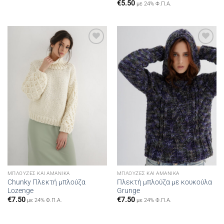
€
5.50
με 24% Φ.Π.Α.
Add to
Add to
wishlist
wishlist
ΜΠΛΟΎΖΕΣ ΚΑΙ ΑΜΆΝΙΚΑ
ΜΠΛΟΎΖΕΣ ΚΑΙ ΑΜΆΝΙΚΑ
Chunky Πλεκτή μπλούζα
Πλεκτή μπλούζα με κουκούλα
Lozenge
Grunge
€
7.50
€
7.50
με 24% Φ.Π.Α.
με 24% Φ.Π.Α.