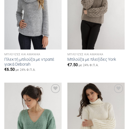
ΜΠΛΟΎΖΕΣ ΚΑΙ ΑΜΆΝΙΚΑ
ΜΠΛΟΎΖΕΣ ΚΑΙ ΑΜΆΝΙΚΑ
Πλεκτή μπλούζα με ντραπέ
Μπλούζα με πλεξίδες York
γιακά Deborah
€
7.50
με 24% Φ.Π.Α.
€
6.50
με 24% Φ.Π.Α.
Add to
Add to
wishlist
wishlist