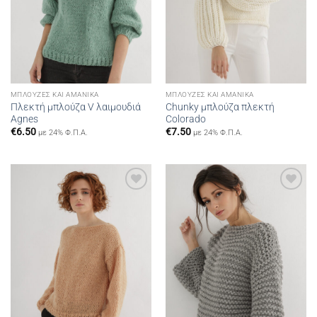
ΜΠΛΟΎΖΕΣ ΚΑΙ ΑΜΆΝΙΚΑ
ΜΠΛΟΎΖΕΣ ΚΑΙ ΑΜΆΝΙΚΑ
Πλεκτή μπλούζα V λαιμουδιά
Chunky μπλούζα πλεκτή
Agnes
Colorado
€
6.50
€
7.50
με 24% Φ.Π.Α.
με 24% Φ.Π.Α.
Add to
Add to
wishlist
wishlist