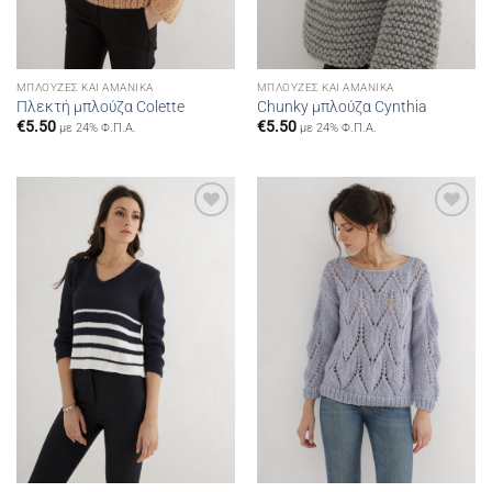
ΜΠΛΟΎΖΕΣ ΚΑΙ ΑΜΆΝΙΚΑ
ΜΠΛΟΎΖΕΣ ΚΑΙ ΑΜΆΝΙΚΑ
Πλεκτή μπλούζα Colette
Chunky μπλούζα Cynthia
€
5.50
€
5.50
με 24% Φ.Π.Α.
με 24% Φ.Π.Α.
Add to
Add to
wishlist
wishlist