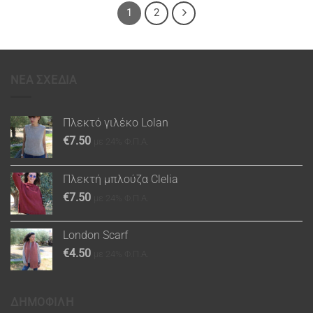
1
2
ΝΕΑ ΣΧΕΔΙΑ
Πλεκτό γιλέκο Lolan
€
7.50
με 24% Φ.Π.Α.
Πλεκτή μπλούζα Clelia
€
7.50
με 24% Φ.Π.Α.
London Scarf
€
4.50
με 24% Φ.Π.Α.
ΔΗΜΟΦΙΛΗ