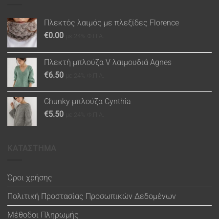
Πλεκτός λαιμός με πλεξίδες Florence
€
0.00
με 24% Φ.Π.Α.
Πλεκτή μπλούζα V λαιμουδιά Agnes
€
6.50
με 24% Φ.Π.Α.
Chunky μπλούζα Cynthia
€
5.50
με 24% Φ.Π.Α.
ΚΑΤΑΣΤΗΜΑ
Όροι χρήσης
Πολιτική Προστασίας Προσωπικών Δεδομένων
Μέθοδοι Πληρωμής