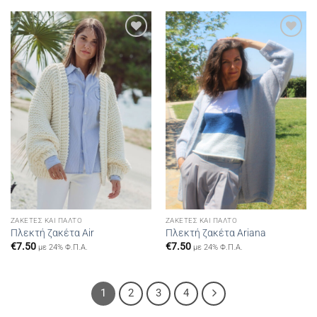
Add to
Add to
wishlist
wishlist
ΖΑΚΈΤΕΣ ΚΑΙ ΠΑΛΤΌ
ΖΑΚΈΤΕΣ ΚΑΙ ΠΑΛΤΌ
Πλεκτή ζακέτα Air
Πλεκτή ζακέτα Ariana
€
7.50
€
7.50
με 24% Φ.Π.Α.
με 24% Φ.Π.Α.
1
2
3
4