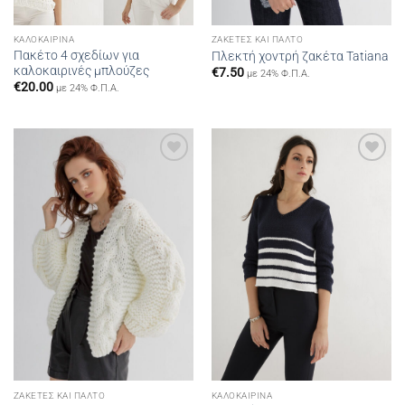
ΚΑΛΟΚΑΙΡΙΝΆ
ΖΑΚΈΤΕΣ ΚΑΙ ΠΑΛΤΌ
Πακέτο 4 σχεδίων για
Πλεκτή χοντρή ζακέτα Tatiana
καλοκαιρινές μπλούζες
€
7.50
με 24% Φ.Π.Α.
€
20.00
με 24% Φ.Π.Α.
Add to
Add to
wishlist
wishlist
ΖΑΚΈΤΕΣ ΚΑΙ ΠΑΛΤΌ
ΚΑΛΟΚΑΙΡΙΝΆ