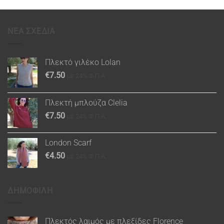
ΝΕΑ ΣΧΕΔΙΑ
Πλεκτό γιλέκο Lolan
€
7.50
με 24% Φ.Π.Α.
Πλεκτή μπλούζα Clelia
€
7.50
με 24% Φ.Π.Α.
London Scarf
€
4.50
με 24% Φ.Π.Α.
ΔΗΜΟΦΙΛΗ
Πλεκτός λαιμός με πλεξίδες Florence