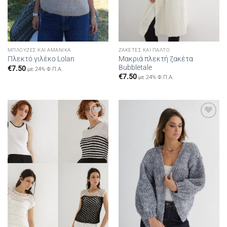
ΜΠΛΟΎΖΕΣ ΚΑΙ ΑΜΆΝΙΚΑ
ΖΑΚΈΤΕΣ ΚΑΙ ΠΑΛΤΌ
Μακριά πλεκτή ζακέτα
Πλεκτό γιλέκο Lolan
Bubbletale
€
7.50
με 24% Φ.Π.Α.
€
7.50
με 24% Φ.Π.Α.
Add to
Add to
wishlist
wishlist