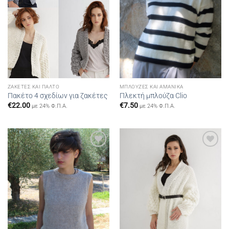
ΖΑΚΈΤΕΣ ΚΑΙ ΠΑΛΤΌ
ΜΠΛΟΎΖΕΣ ΚΑΙ ΑΜΆΝΙΚΑ
Πακέτο 4 σχεδίων για ζακέτες
Πλεκτή μπλούζα Clio
€
22.00
€
7.50
με 24% Φ.Π.Α.
με 24% Φ.Π.Α.
Add to
Add to
wishlist
wishlist