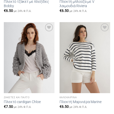
Πλεκτό τζάκετ με πλεξίδες
Πλεκτή μπλούζα με V
Bobby
λαιμουδιά Riviera
€
6.50
€
6.50
με 24% Φ.Π.Α.
με 24% Φ.Π.Α.
Add to
Add to
wishlist
wishlist
ΖΑΚΈΤΕΣ ΚΑΙ ΠΑΛΤΌ
ΚΑΛΟΚΑΙΡΙΝΆ
Πλεκτό cardigan Chloe
Πλεκτή Μαρινιέρα Marine
€
7.50
€
6.50
με 24% Φ.Π.Α.
με 24% Φ.Π.Α.