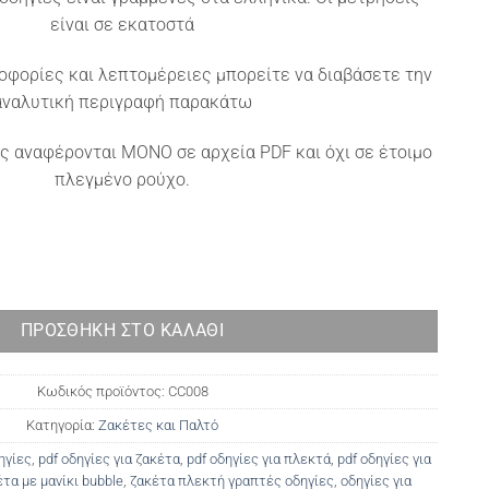
είναι σε εκατοστά
οφορίες και λεπτομέρειες μπορείτε να διαβάσετε την
αναλυτική περιγραφή παρακάτω
ς αναφέρονται ΜΟΝΟ σε αρχεία PDF και όχι σε έτοιμο
πλεγμένο ρούχο.
ότητα
ΠΡΟΣΘΉΚΗ ΣΤΟ ΚΑΛΆΘΙ
Κωδικός προϊόντος:
CC008
Κατηγορία:
Ζακέτες και Παλτό
ηγίες
,
pdf οδηγίες για ζακέτα
,
pdf οδηγίες για πλεκτά
,
pdf οδηγίες για
τα με μανίκι bubble
,
ζακέτα πλεκτή γραπτές οδηγίες
,
οδηγίες για