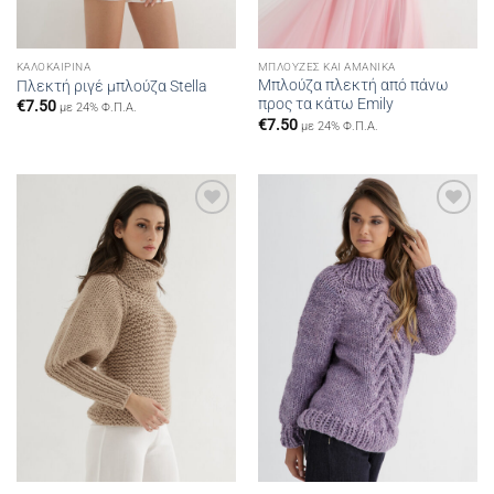
ΚΑΛΟΚΑΙΡΙΝΆ
ΜΠΛΟΎΖΕΣ ΚΑΙ ΑΜΆΝΙΚΑ
Μπλούζα πλεκτή από πάνω
Πλεκτή ριγέ μπλούζα Stella
προς τα κάτω Emily
€
7.50
με 24% Φ.Π.Α.
€
7.50
με 24% Φ.Π.Α.
Add to
Add to
wishlist
wishlist