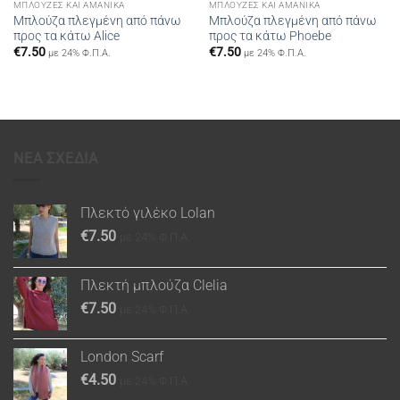
ΜΠΛΟΎΖΕΣ ΚΑΙ ΑΜΆΝΙΚΑ
ΜΠΛΟΎΖΕΣ ΚΑΙ ΑΜΆΝΙΚΑ
Μπλούζα πλεγμένη από πάνω
Μπλούζα πλεγμένη από πάνω
προς τα κάτω Alice
προς τα κάτω Phoebe
€
7.50
€
7.50
με 24% Φ.Π.Α.
με 24% Φ.Π.Α.
ΝΕΑ ΣΧΕΔΙΑ
Πλεκτό γιλέκο Lolan
€
7.50
με 24% Φ.Π.Α.
Πλεκτή μπλούζα Clelia
€
7.50
με 24% Φ.Π.Α.
London Scarf
€
4.50
με 24% Φ.Π.Α.