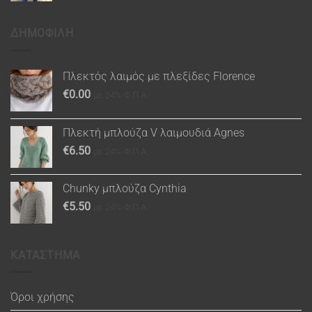
ΔΗΜΟΦΙΛΗ
Πλεκτός λαιμός με πλεξίδες Florence
€
0.00
με 24% Φ.Π.Α.
Πλεκτή μπλούζα V λαιμουδιά Agnes
€
6.50
με 24% Φ.Π.Α.
Chunky μπλούζα Cynthia
€
5.50
με 24% Φ.Π.Α.
ΚΑΤΑΣΤΗΜΑ
Όροι χρήσης