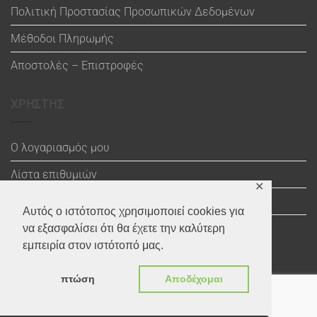
Πολιτική Προστασίας Προσωπικών Δεδομένων
Μέθοδοι Πληρωμής
Αποστολές – Επιστροφές
ΧΡΗΣΤΗΣ
Ο λογαριασμός μου
Λίστα επιθυμιών
✕
Καλάθι
Αυτός ο ιστότοπος χρησιμοποιεί cookies για
Ολοκλήρωση αγοράς
να εξασφαλίσει ότι θα έχετε την καλύτερη
εμπειρία στον ιστότοπό μας.
πτώση
Αποδέχομαι
Visa
Maestro
MasterCard
PayPal
MasterCard
Visa
2
2
Copyright 2020 ©
Through the Stitch