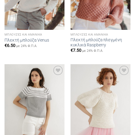
ΜΠΛΟΎΖΕΣ ΚΑΙ ΑΜΆΝΙΚΑ
ΜΠΛΟΎΖΕΣ ΚΑΙ ΑΜΆΝΙΚΑ
Πλεκτή μπλούζα πλεγμένη
Πλεκτή μπλούζα Venus
κυκλικά Raspberry
€
6.50
με 24% Φ.Π.Α.
€
7.50
με 24% Φ.Π.Α.
Add to
Add to
wishlist
wishlist