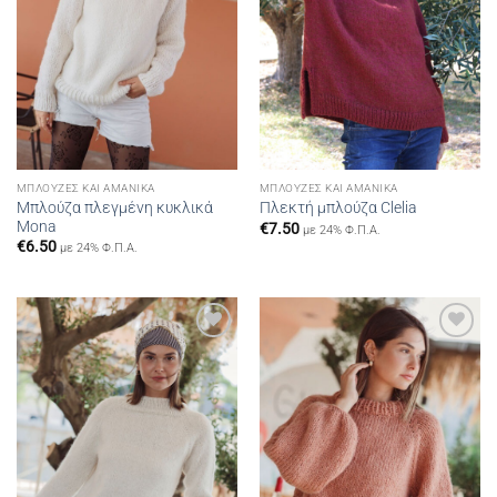
ΜΠΛΟΎΖΕΣ ΚΑΙ ΑΜΆΝΙΚΑ
ΜΠΛΟΎΖΕΣ ΚΑΙ ΑΜΆΝΙΚΑ
Μπλούζα πλεγμένη κυκλικά
Πλεκτή μπλούζα Clelia
Mona
€
7.50
με 24% Φ.Π.Α.
€
6.50
με 24% Φ.Π.Α.
Add to
Add to
wishlist
wishlist