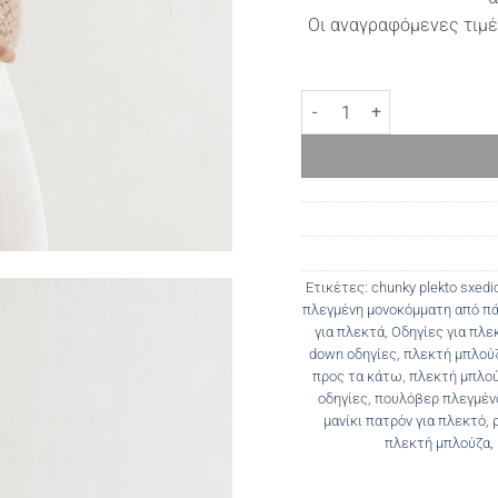
Οι αναγραφόμενες τιμέ
Μπλούζα πλεγμένη από πάνω
Ετικέτες:
chunky plekto sxedi
πλεγμένη μονοκόμματη από π
για πλεκτά
,
Οδηγίες για πλε
down οδηγίες
,
πλεκτή μπλού
προς τα κάτω
,
πλεκτή μπλού
οδηγίες
,
πουλόβερ πλεγμέν
μανίκι πατρόν για πλεκτό
,
πλεκτή μπλούζα
,