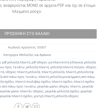
ς αναφέρονται ΜΟΝΟ σε αρχεία PDF και όχι σε έτοιμο
πλεγμένο ρούχο.
 προς τα κάτω Alice ποσότητα
ΠΡΟΣΘΉΚΗ ΣΤΟ ΚΑΛΆΘΙ
Κωδικός προϊόντος:
SV007
Κατηγορία:
Μπλούζες και Αμάνικα
o
,
pdf μπλούζα πλεκτή
,
pdf οδηγίες για πλεκτά στα ελληνικά
,
μπλούζα
άνω προς τα κάτω
,
μπλούζα πλεκτή
,
μπλούζα πλεκτή πατρόν
,
οδηγίες
κτά
,
οδηγίες πλεκτή μπλούζα
,
πλεκτή μπλούζα
,
πλεκτή μπλούζα top
ζα από πάνω προς τα κάτω
,
πλεκτή μπλούζα μονοκόμματη από πάνω
ζα σχέδιο
,
πλεκτό πουλόβερ σχέδιο
,
πλεκτό σχέδιο
,
πλεκτό σχέδιο
ο από πάνω προς τα κάτω
,
ρεγκλάν μανίκι οδηγίες πλεκτό
,
ρεγκλάν
ρεγκλάν μανίκι πλεκτές οδηγίες
,
ρεγκλάν μπλούζα σχέδιο
,
ρεγκλάν
ρεγκλάν πλεκτό σχέδιο
,
χοντρή πλεκτή μπλούζα οδηγίες