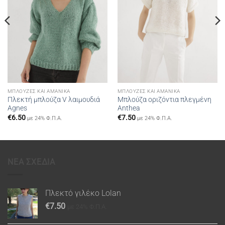
ΜΠΛΟΎΖΕΣ ΚΑΙ ΑΜΆΝΙΚΑ
ΜΠΛΟΎΖΕΣ ΚΑΙ ΑΜΆΝΙΚΑ
Πλεκτή μπλούζα V λαιμουδιά
Μπλούζα οριζόντια πλεγμένη
Agnes
Anthea
€
6.50
€
7.50
με 24% Φ.Π.Α.
με 24% Φ.Π.Α.
ΝΕΑ ΣΧΕΔΙΑ
Πλεκτό γιλέκο Lolan
€
7.50
με 24% Φ.Π.Α.