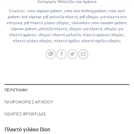
Κατηγορία:
Μπλούζες και Αμάνικα
Ετικέτες:
crew slipover pattern
,
crew vest knitting pattern
,
crew vest
pattern
,
knit slipover
,
pdf μπλούζα πλεκτή
,
pdf οδηγίες για πλεκτά στα
ελληνικά
,
pdf πλεκτό γιλέκο οδηγίες
,
sleeveless crew sweater pattern
,
slipover pattern
,
μπλούζα πλεκτή
,
οδηγίες για πλεκτά
,
οδηγίες για
πλεκτό αμάνικο
,
οδηγίες πλεκτή μπλούζα
,
πλεκτό αμάνικο οδηγίες
,
πλεκτό γιλέκο οδηγίες
,
πλεκτό σχέδιο
,
πλεκτό σχέδιο οδηγίες
ΠΕΡΙΓΡΑΦΉ
ΠΛΗΡΟΦΟΡΙΕΣ ΑΡΧΕΙΟΥ
ΟΔΗΓΙΕΣ ΦΡΟΝΤΙΔΑΣ
Πλεκτό γιλέκο Dion