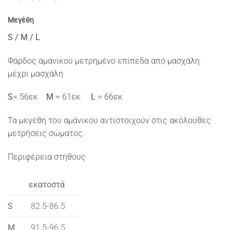
Μεγέθη
S / M / L
Φάρδος αμάνικου μετρημένο επίπεδα από μασχάλη
μέχρι μασχάλη
S
= 56εκ
M
= 61εκ
L
= 66εκ
Τα μεγέθη του αμάνικου αντιστοιχούν στις ακόλουθες
μετρήσεις σώματος.
Περιφέρεια στήθους
εκατοστά
S
82.5-86.5
M
91.5-96.5