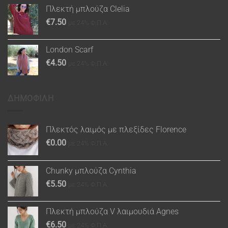
Πλεκτή μπλούζα Clelia
€
7.50
με 24% Φ.Π.Α.
London Scarf
€
4.50
με 24% Φ.Π.Α.
ΔΗΜΟΦΙΛΗ
Πλεκτός λαιμός με πλεξίδες Florence
€
0.00
με 24% Φ.Π.Α.
Chunky μπλούζα Cynthia
€
5.50
με 24% Φ.Π.Α.
Πλεκτή μπλούζα V λαιμουδιά Agnes
€
6.50
με 24% Φ.Π.Α.