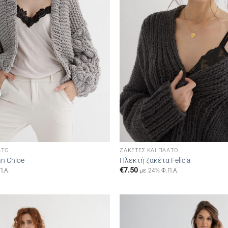
ΛΤΌ
ΖΑΚΈΤΕΣ ΚΑΙ ΠΑΛΤΌ
n Chloe
Πλεκτή ζακέτα Felicia
€
7.50
Π.Α.
με 24% Φ.Π.Α.
Add to