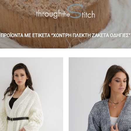
ΠΡΟΪΌΝΤΑ ΜΕ ΕΤΙΚΈΤΑ “ΧΟΝΤΡΉ ΠΛΕΚΤΉ ΖΑΚΈΤΑ ΟΔΗΓΊΕΣ”
Add to
wishlist