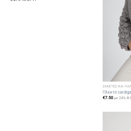
ΖΑΚΈΤΕΣ ΚΑΙ ΠΑ
Πλεκτό cardiga
€
7.50
με 24% Φ.