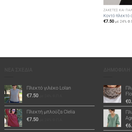
ΖΑΚΈΤΕΣ ΚΑΙ ΠΑ
Κοντό πλεκτό 
€
7.50
με 24% Φ.
ΝΕΑ ΣΧΕΔΙΑ
ΔΗΜΟΦΙΛΗ
Πλεκτό γιλέκο Lolan
Πλ
Fl
€
7.50
με 24% Φ.Π.Α.
€
0
Πλεκτή μπλούζα Clelia
Πλ
Ag
€
7.50
με 24% Φ.Π.Α.
€
6