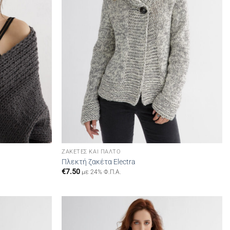
ΖΑΚΈΤΕΣ ΚΑΙ ΠΑΛΤΌ
Πλεκτή ζακέτα Electra
€
7.50
με 24% Φ.Π.Α.
Add to
Add to