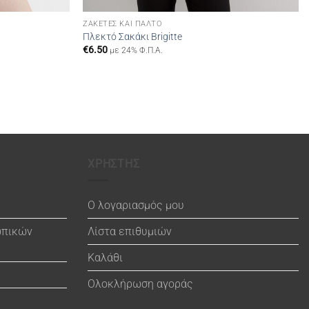
ΖΑΚΈΤΕΣ ΚΑΙ ΠΑΛΤΌ
Πλεκτό Σακάκι Brigitte
€
6.50
με 24% Φ.Π.Α.
ΧΡΗΣΤΗΣ
Ο λογαριασμός μου
ωπικών
Λίστα επιθυμιών
Καλάθι
Ολοκλήρωση αγοράς