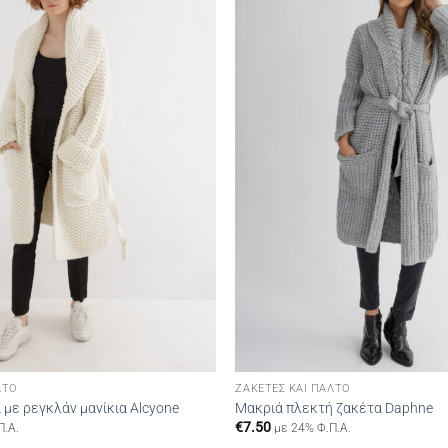
wishlist
ΛΤΌ
ΖΑΚΈΤΕΣ ΚΑΙ ΠΑΛΤΌ
με ρεγκλάν μανίκια Alcyone
Μακριά πλεκτή ζακέτα Daphne
€
7.50
Π.Α.
με 24% Φ.Π.Α.