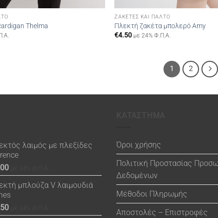
ΛΤΌ
ΖΑΚΈΤΕΣ ΚΑΙ ΠΑΛΤΌ
cardigan Thelma
Πλεκτή ζακέτα μπολερό Amy
€
4.50
Π.Α.
με 24% Φ.Π.Α.
1
2
ΚΑΤΑΣΤΗΜΑ
Όροι χρήσης
εκτός λαιμός με πλεξίδες
orence
Πολιτική Προστασίας Προσ
.00
με 24% Φ.Π.Α.
Δεδομένων
εκτή μπλούζα V λαιμουδιά
Μέθοδοι Πληρωμής
nes
.50
με 24% Φ.Π.Α.
Αποστολές – Επιστροφές