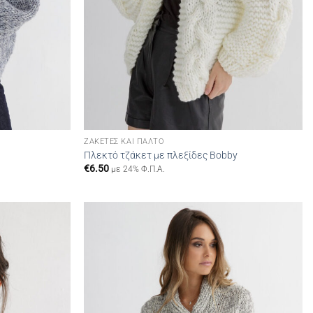
ΖΑΚΈΤΕΣ ΚΑΙ ΠΑΛΤΌ
Πλεκτό τζάκετ με πλεξίδες Bobby
€
6.50
με 24% Φ.Π.Α.
Add to
Add to
wishlist
wishlist