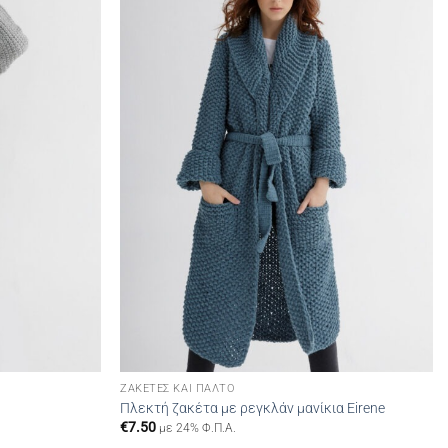
wishlist
wishlist
ΖΑΚΈΤΕΣ ΚΑΙ ΠΑΛΤΌ
Πλεκτή ζακέτα με ρεγκλάν μανίκια Eirene
€
7.50
με 24% Φ.Π.Α.