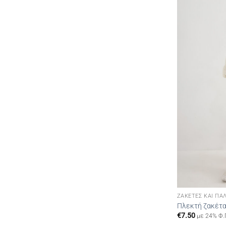
ΖΑΚΈΤΕΣ ΚΑΙ ΠΑ
Πλεκτή ζακέτα 
€
7.50
με 24% Φ.