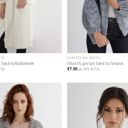
ΛΤΌ
ΖΑΚΈΤΕΣ ΚΑΙ ΠΑΛΤΌ
 ζακέτα Bubbletale
Πλεκτή χοντρή ζακέτα Tatiana
€
7.50
Π.Α.
με 24% Φ.Π.Α.
Add to
wishlist