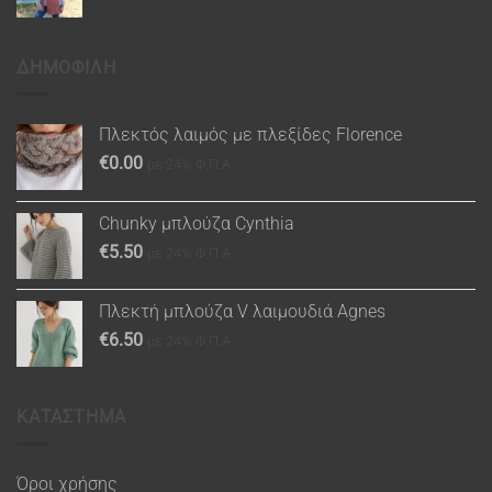
ΔΗΜΟΦΙΛΗ
Πλεκτός λαιμός με πλεξίδες Florence
€
0.00
με 24% Φ.Π.Α.
Chunky μπλούζα Cynthia
€
5.50
με 24% Φ.Π.Α.
Πλεκτή μπλούζα V λαιμουδιά Agnes
€
6.50
με 24% Φ.Π.Α.
ΚΑΤΑΣΤΗΜΑ
Όροι χρήσης