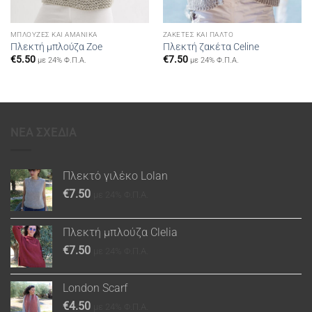
ΜΠΛΟΎΖΕΣ ΚΑΙ ΑΜΆΝΙΚΑ
ΖΑΚΈΤΕΣ ΚΑΙ ΠΑΛΤΌ
Πλεκτή μπλούζα Zoe
Πλεκτή ζακέτα Celine
€
5.50
€
7.50
με 24% Φ.Π.Α.
με 24% Φ.Π.Α.
ΝΕΑ ΣΧΕΔΙΑ
Πλεκτό γιλέκο Lolan
€
7.50
με 24% Φ.Π.Α.
Πλεκτή μπλούζα Clelia
€
7.50
με 24% Φ.Π.Α.
London Scarf
€
4.50
με 24% Φ.Π.Α.