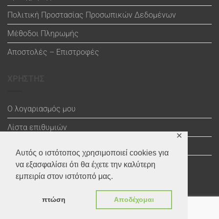
Πολιτική Προστασίας Προσωπικών Δεδομένων
Μέθοδοι Πληρωμής
Αποστολές – Επιστροφές
ΧΡΗΣΤΗΣ
Ο λογαριασμός μου
Λίστα επιθυμιών
✕
Καλάθι
Αυτός ο ιστότοπος χρησιμοποιεί cookies για
Ολοκλήρωση αγοράς
να εξασφαλίσει ότι θα έχετε την καλύτερη
εμπειρία στον ιστότοπό μας.
πτώση
Αποδέχομαι
Visa
Maestro
MasterCard
PayPal
MasterCard
Visa
2
2