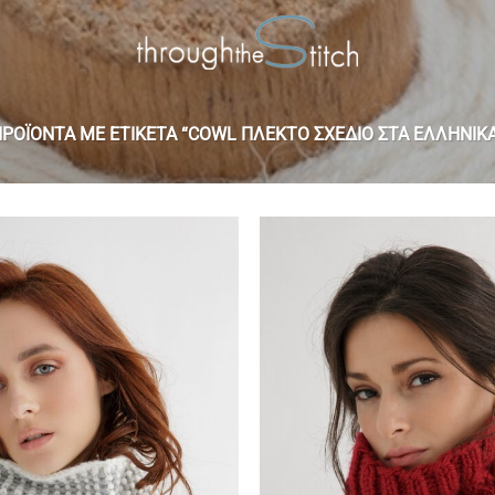
ΡΟΪΌΝΤΑ ΜΕ ΕΤΙΚΈΤΑ “COWL ΠΛΕΚΤΌ ΣΧΈΔΙΟ ΣΤΑ ΕΛΛΗΝΙΚ
Add to
wishlist