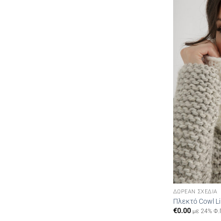
ΔΩΡΕΆΝ ΣΧΈΔΙΑ
Πλεκτό Cowl Li
€
0.00
με 24% Φ.