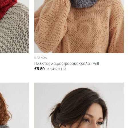
ΚΑΣΚΌΛ
Πλεκτός λαιμός ψαροκόκκαλο Twill
€
5.50
με 24% Φ.Π.Α.
Add to
Add to
wishlist
wishlist