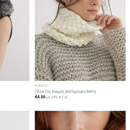
ΚΑΣΚΌΛ
Πλεκτός λαιμός βατόμουρο Berry
€
4.50
με 24% Φ.Π.Α.
Add to
Add to