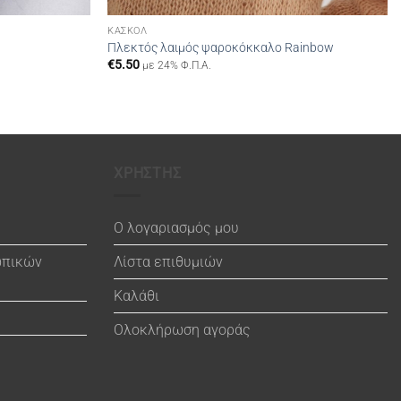
ΚΑΣΚΌΛ
Πλεκτός λαιμός ψαροκόκκαλο Rainbow
€
5.50
με 24% Φ.Π.Α.
ΧΡΗΣΤΗΣ
Ο λογαριασμός μου
ωπικών
Λίστα επιθυμιών
Καλάθι
Ολοκλήρωση αγοράς