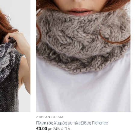
wishlist
wishlist
ΔΩΡΕΆΝ ΣΧΈΔΙΑ
Πλεκτός λαιμός με πλεξίδες Florence
€
0.00
με 24% Φ.Π.Α.