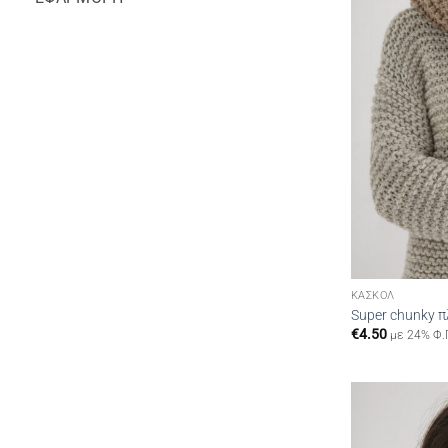
ΚΑΣΚΌΛ
Super chunky 
€
4.50
με 24% Φ.