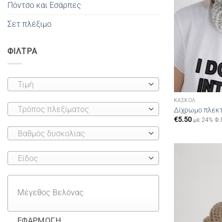
Πόντσο και Εσάρπες
Σετ πλέξιμο
ΦΙΛΤΡΑ
Τιμή
ΚΑΣΚΌΛ
Τρόπος πλεξίματος
Δίχρωμο πλεκτ
€
5.50
με 24% Φ.
Βαθμός δυσκολίας
Είδος
ΕΦΑΡΜΟΓΉ