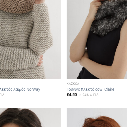
ΚΑΣΚΌΛ
πλεκτός λαιμός Norway
Γούνινο πλεκτό cowl Claire
€
4.50
Π.Α.
με 24% Φ.Π.Α.
Add to