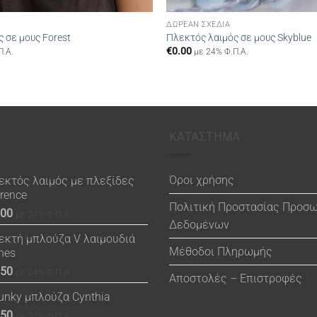
ΔΩΡΕΆΝ ΣΧΈΔΙΑ
 σε μους Forest
Πλεκτός λαιμός σε μους Skyblue
€
0.00
Π.Α.
με 24% Φ.Π.Α.
ΚΑΤΑΣΤΗΜΑ
Όροι χρήσης
εκτός λαιμός με πλεξίδες
orence
Πολιτική Προστασίας Προσ
.00
με 24% Φ.Π.Α.
Δεδομένων
εκτή μπλούζα V λαιμουδιά
Μέθοδοι Πληρωμής
nes
.50
με 24% Φ.Π.Α.
Αποστολές – Επιστροφές
unky μπλούζα Cynthia
.50
με 24% Φ.Π.Α.