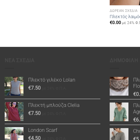
ΔΩΡΕΆΝ ΣΧΈΔΙΑ
Πλεκτός λαιμός
€
0.00
με 24% Φ.
ΝΕΑ ΣΧΕΔΙΑ
ΔΗΜΟΦΙΛΗ
Πλεκτό γιλέκο Lolan
Πλ
Fl
€
7.50
με 24% Φ.Π.Α.
€
0
Πλεκτή μπλούζα Clelia
Πλ
Ag
€
7.50
με 24% Φ.Π.Α.
€
6
London Scarf
Ch
€
4.50
με 24% Φ.Π.Α.
€
5