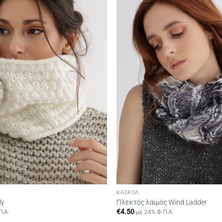
wishlist
ΚΑΣΚΌΛ
ly
Πλεκτός λαιμός Wind Ladder
€
4.50
Π.Α.
με 24% Φ.Π.Α.