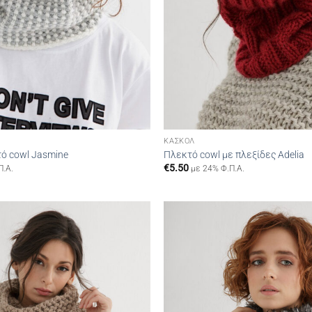
ΚΑΣΚΌΛ
ό cowl Jasmine
Πλεκτό cowl με πλεξίδες Adelia
€
5.50
Π.Α.
με 24% Φ.Π.Α.
Add to
wishlist