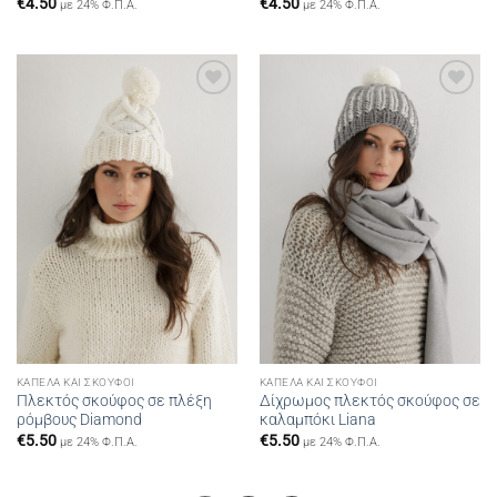
€
4.50
€
4.50
με 24% Φ.Π.Α.
με 24% Φ.Π.Α.
Add to
Add to
wishlist
wishlist
ΚΑΠΈΛΑ ΚΑΙ ΣΚΟΎΦΟΙ
ΚΑΠΈΛΑ ΚΑΙ ΣΚΟΎΦΟΙ
Πλεκτός σκούφος σε πλέξη
Δίχρωμος πλεκτός σκούφος σε
ρόμβους Diamond
καλαμπόκι Liana
€
5.50
€
5.50
με 24% Φ.Π.Α.
με 24% Φ.Π.Α.