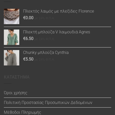
Πλεκτός λαιμός με πλεξίδες Florence
€
0.00
με 24% Φ.Π.Α.
Πλεκτή μπλούζα V λαιμουδιά Agnes
€
6.50
με 24% Φ.Π.Α.
Chunky μπλούζα Cynthia
€
5.50
με 24% Φ.Π.Α.
ΚΑΤΑΣΤΗΜΑ
Όροι χρήσης
Πολιτική Προστασίας Προσωπικών Δεδομένων
Μέθοδοι Πληρωμής