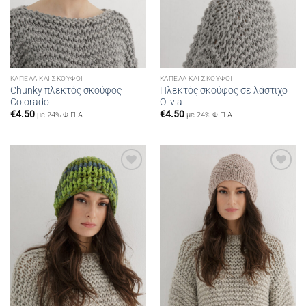
ΚΑΠΈΛΑ ΚΑΙ ΣΚΟΎΦΟΙ
ΚΑΠΈΛΑ ΚΑΙ ΣΚΟΎΦΟΙ
Chunky πλεκτός σκούφος
Πλεκτός σκούφος σε λάστιχο
Colorado
Olivia
€
4.50
€
4.50
με 24% Φ.Π.Α.
με 24% Φ.Π.Α.
Add to
Add to
wishlist
wishlist