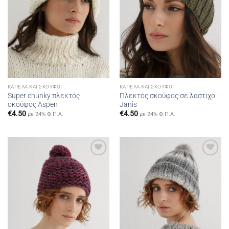
ΚΑΠΈΛΑ ΚΑΙ ΣΚΟΎΦΟΙ
ΚΑΠΈΛΑ ΚΑΙ ΣΚΟΎΦΟΙ
Super chunky πλεκτός
Πλεκτός σκούφος σε λάστιχο
σκούφος Aspen
Janis
€
4.50
€
4.50
με 24% Φ.Π.Α.
με 24% Φ.Π.Α.
Add to
Add to
wishlist
wishlist