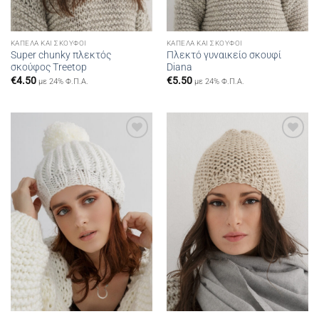
ΚΑΠΈΛΑ ΚΑΙ ΣΚΟΎΦΟΙ
ΚΑΠΈΛΑ ΚΑΙ ΣΚΟΎΦΟΙ
Super chunky πλεκτός
Πλεκτό γυναικείο σκουφί
σκούφος Treetop
Diana
€
4.50
€
5.50
με 24% Φ.Π.Α.
με 24% Φ.Π.Α.
Add to
Add to
wishlist
wishlist