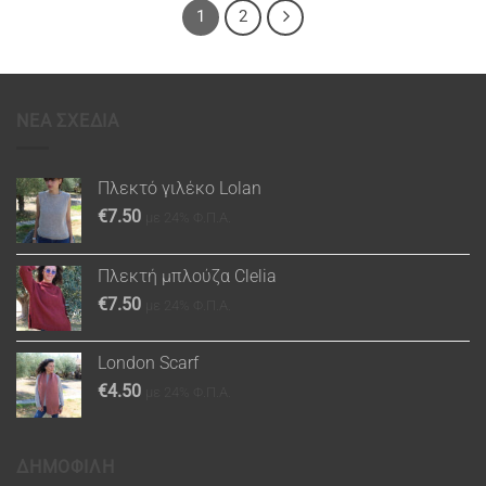
1
2
ΝΕΑ ΣΧΕΔΙΑ
Πλεκτό γιλέκο Lolan
€
7.50
με 24% Φ.Π.Α.
Πλεκτή μπλούζα Clelia
€
7.50
με 24% Φ.Π.Α.
London Scarf
€
4.50
με 24% Φ.Π.Α.
ΔΗΜΟΦΙΛΗ