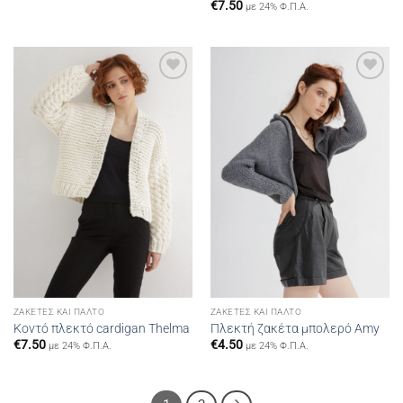
€
7.50
με 24% Φ.Π.Α.
Add to
Add to
wishlist
wishlist
ΖΑΚΈΤΕΣ ΚΑΙ ΠΑΛΤΌ
ΖΑΚΈΤΕΣ ΚΑΙ ΠΑΛΤΌ
Κοντό πλεκτό cardigan Thelma
Πλεκτή ζακέτα μπολερό Amy
€
7.50
€
4.50
με 24% Φ.Π.Α.
με 24% Φ.Π.Α.