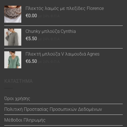
Πλεκτός λαιμός με πλεξίδες Florence
€
0.00
με 24% Φ.Π.Α.
Chunky μπλούζα Cynthia
€
5.50
με 24% Φ.Π.Α.
Πλεκτή μπλούζα V λαιμουδιά Agnes
€
6.50
με 24% Φ.Π.Α.
ΚΑΤΑΣΤΗΜΑ
Όροι χρήσης
Πολιτική Προστασίας Προσωπικών Δεδομένων
Μέθοδοι Πληρωμής