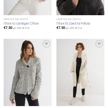
ΖΑΚΈΤΕΣ ΚΑΙ ΠΑΛΤΌ
ΖΑΚΈΤΕΣ ΚΑΙ ΠΑΛΤΌ
Πλεκτό cardigan Chloe
Πλεκτή ζακέτα Felicia
€
7.50
€
7.50
με 24% Φ.Π.Α.
με 24% Φ.Π.Α.
Add to
Add to
wishlist
wishlist