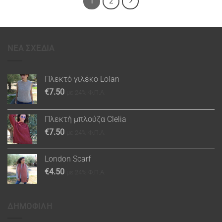
1
2
ΝΕΑ ΣΧΕΔΙΑ
Πλεκτό γιλέκο Lolan
€
7.50
με 24% Φ.Π.Α.
Πλεκτή μπλούζα Clelia
€
7.50
με 24% Φ.Π.Α.
London Scarf
€
4.50
με 24% Φ.Π.Α.
ΔΗΜΟΦΙΛΗ