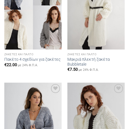
ΖΑΚΈΤΕΣ ΚΑΙ ΠΑΛΤΌ
ΖΑΚΈΤΕΣ ΚΑΙ ΠΑΛΤΌ
Μακριά πλεκτή ζακέτα
Πακέτο 4 σχεδίων για ζακέτες
Bubbletale
€
22.00
με 24% Φ.Π.Α.
€
7.50
με 24% Φ.Π.Α.
Add to
Add to
wishlist
wishlist