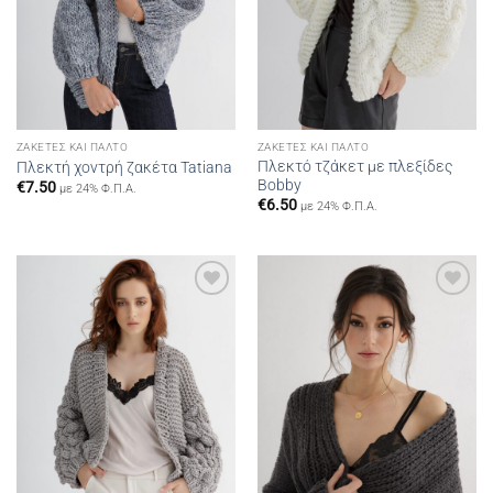
ΖΑΚΈΤΕΣ ΚΑΙ ΠΑΛΤΌ
ΖΑΚΈΤΕΣ ΚΑΙ ΠΑΛΤΌ
Πλεκτό τζάκετ με πλεξίδες
Πλεκτή χοντρή ζακέτα Tatiana
Bobby
€
7.50
με 24% Φ.Π.Α.
€
6.50
με 24% Φ.Π.Α.
Add to
Add to
wishlist
wishlist