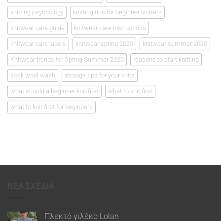
knitting psychology
knitting tips for beginner knitters
knitwear care guide
knitwear care instructions
knitwear care labels
knitwear spring 2020
knitwear summer 2020
Knitwear trends for Spring Summer 2020
reasons to start knitting
soak wool wash
storage tips for your knits
what should a beginner knit first
what to knit first
what to knit first for beginners
ΝΕΑ ΣΧΕΔΙΑ
Πλεκτό γιλέκο Lolan