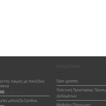
ΚΑΤΑΣΤΗΜΑ
Όροι χρήσης
εκτός λαιμός με πλεξίδες
orence
Πολιτική Προστασίας Προσ
.00
με 24% Φ.Π.Α.
Δεδομένων
unky μπλούζα Cynthia
Μέθοδοι Πληρωμής