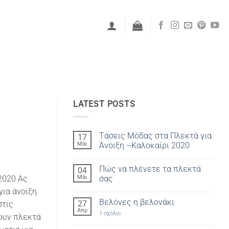
LATEST POSTS
Τάσεις Μόδας στα Πλεκτά για
17
Μάι
Άνοιξη –Καλοκαίρι 2020
Δεν
υπάρχουν
Πώς να πλένετε τα πλεκτά
04
σχόλια
στο
Μάι
σας
2020 Ας
Τάσεις
Μόδας
Δεν
για άνοιξη
στα
υπάρχουν
Βελόνες η βελονάκι
27
Πλεκτά
σχόλια
στις
για
στο
Απρ
στο
1 σχόλιο
Άνοιξη
Πώς
ουν πλεκτά
Βελόνες
–
να
η
Καλοκαίρι
πλένετε