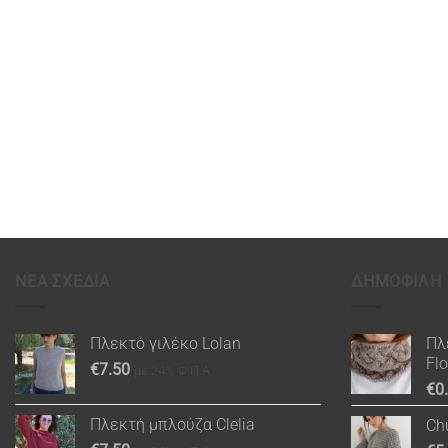
ΝΕΑ ΣΧΕΔΙΑ
ΔΗΜΟΦΙΛΗ
Πλεκτό γιλέκο Lolan
Πλ
Fl
€
7.50
με 24% Φ.Π.Α.
€
0
Πλεκτή μπλούζα Clelia
Ch