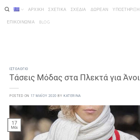
Μετάβαση
ΑΡΧΙΚΗ
ΣΧΕΤΙΚΑ
ΣΧΕΔΙΑ
ΔΩΡΕΑΝ
ΥΠΟΣΤΗΡΙΞΗ
στο
περιεχόμενο
ΕΠΙΚΟΙΝΩΝΙΑ
BLOG
ΙΣΤΟΛΌΓΙΟ
Τάσεις Μόδας στα Πλεκτά για Άνο
POSTED ON
17 ΜΑΪ́ΟΥ 2020
BY
KATERINA
17
Μάι