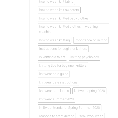
how to wash knit fabric
how to wash knit sweaters
how to wash knitted baby clothes
how to wash knitted clothes in washing
machine
how to wash knitting
importance of knitting
instructions for beginner knitters
is knitting a talent
knitting psychology
knitting tips for beginner knitters
knitwear care guide
knitwear care instructions
knitwear care labels
knitwear spring 2020
knitwear summer 2020
Knitwear trends for Spring Summer 2020
reasons to start knitting
soak wool wash