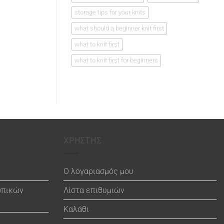
storage tips for your knits
what should a beginner knit first
what to knit first
what to knit first for beginners
ΧΡΗΣΤΗΣ
Ο λογαριασμός μου
ωπικών
Λίστα επιθυμιών
Καλάθι