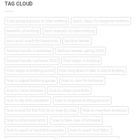
TAG CLOUD
Πρώτα
βήματα
στο
πλέξιμο
5 amazing reasons to start knitting
basic steps for beginner knitters
benefits of knitting
best reasons to start knitting
best wool wash for hand knits
fashion trends
fashion trends in knitwear
fashion trends spring 2020
fashion trends summer 2020
First steps in knitting
First steps in knitting world
how long does it take to block knitting
how to adjust knitting gauge
how to care for knitwear
how to clean kniwear
how to clean your knits
how to dry knit sweaters
how to improve knitting tension
how to knit for the first time step by step
how to maintain knitwear
how to store your knits
how to take care of knitwear
how to wash a hand knit sweater
how to wash knit fabric