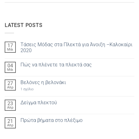
LATEST POSTS
Τάσεις Μόδας στα Πλεκτά για Άνοιξη –Καλοκαίρι
17
Μάι
2020
Δεν
υπάρχουν
Πώς να πλένετε τα πλεκτά σας
04
σχόλια
στο
Μάι
Δεν
Τάσεις
υπάρχουν
Μόδας
σχόλια
στα
Βελόνες η βελονάκι
27
στο
Πλεκτά
Πώς
Απρ
για
στο
1 σχόλιο
να
Άνοιξη
Βελόνες
πλένετε
–
η
τα
Καλοκαίρι
βελονάκι
Δείγμα πλεκτού
23
πλεκτά
2020
σας
Απρ
Δεν
υπάρχουν
σχόλια
Πρώτα βήματα στο πλέξιμο
21
στο
Δείγμα
Απρ
Δεν
πλεκτού
υπάρχουν
σχόλια
στο