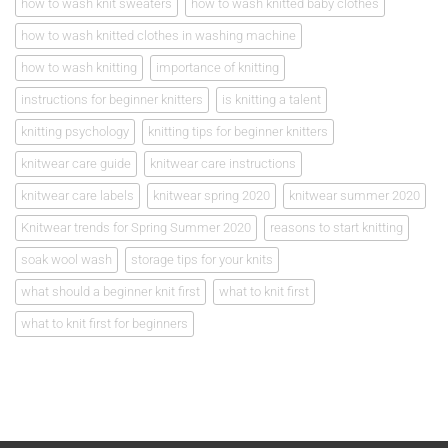
how to wash knit sweaters
how to wash knitted baby clothes
how to wash knitted clothes in washing machine
how to wash knitting
importance of knitting
instructions for beginner knitters
is knitting a talent
knitting psychology
knitting tips for beginner knitters
knitwear care guide
knitwear care instructions
knitwear care labels
knitwear spring 2020
knitwear summer 2020
Knitwear trends for Spring Summer 2020
reasons to start knitting
soak wool wash
storage tips for your knits
what should a beginner knit first
what to knit first
what to knit first for beginners