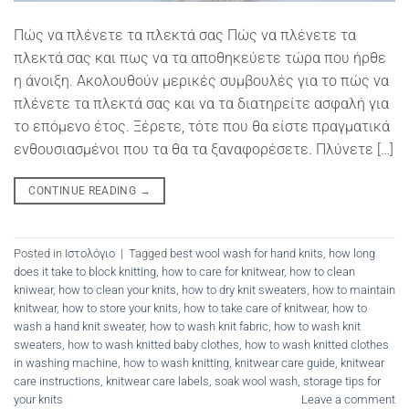
Πώς να πλένετε τα πλεκτά σας Πώς να πλένετε τα
πλεκτά σας και πως να τα αποθηκεύετε τώρα που ήρθε
η άνοιξη. Ακολουθούν μερικές συμβουλές για το πώς να
πλένετε τα πλεκτά σας και να τα διατηρείτε ασφαλή για
το επόμενο έτος. Ξέρετε, τότε που θα είστε πραγματικά
ενθουσιασμένοι που τα θα τα ξαναφορέσετε. Πλύνετε […]
CONTINUE READING
→
Posted in
Ιστολόγιο
|
Tagged
best wool wash for hand knits
,
how long
does it take to block knitting
,
how to care for knitwear
,
how to clean
kniwear
,
how to clean your knits
,
how to dry knit sweaters
,
how to maintain
knitwear
,
how to store your knits
,
how to take care of knitwear
,
how to
wash a hand knit sweater
,
how to wash knit fabric
,
how to wash knit
sweaters
,
how to wash knitted baby clothes
,
how to wash knitted clothes
in washing machine
,
how to wash knitting
,
knitwear care guide
,
knitwear
care instructions
,
knitwear care labels
,
soak wool wash
,
storage tips for
your knits
Leave a comment