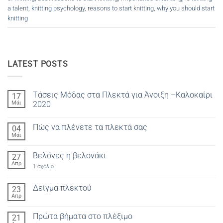
a talent
,
knitting psychology
,
reasons to start knitting
,
why you should start
knitting
LATEST POSTS
Τάσεις Μόδας στα Πλεκτά για Άνοιξη –Καλοκαίρι
17
Μάι
2020
Δεν
υπάρχουν
Πώς να πλένετε τα πλεκτά σας
04
σχόλια
στο
Μάι
Δεν
Τάσεις
υπάρχουν
Μόδας
σχόλια
στα
Βελόνες η βελονάκι
27
στο
Πλεκτά
Πώς
Απρ
για
στο
1 σχόλιο
να
Άνοιξη
Βελόνες
πλένετε
–
η
τα
Καλοκαίρι
βελονάκι
Δείγμα πλεκτού
23
πλεκτά
2020
σας
Απρ
Δεν
υπάρχουν
σχόλια
Πρώτα βήματα στο πλέξιμο
21
στο