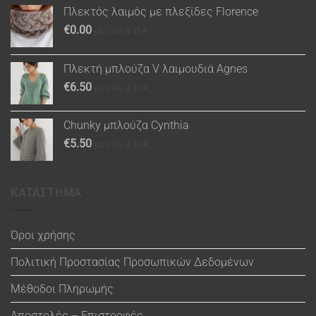
Πλεκτός λαιμός με πλεξίδες Florence
€
0.00
με 24% Φ.Π.Α.
Πλεκτή μπλούζα V λαιμουδιά Agnes
€
6.50
με 24% Φ.Π.Α.
Chunky μπλούζα Cynthia
€
5.50
με 24% Φ.Π.Α.
ΚΑΤΑΣΤΗΜΑ
Όροι χρήσης
Πολιτική Προστασίας Προσωπικών Δεδομένων
Μέθοδοι Πληρωμής
Αποστολές – Επιστροφές