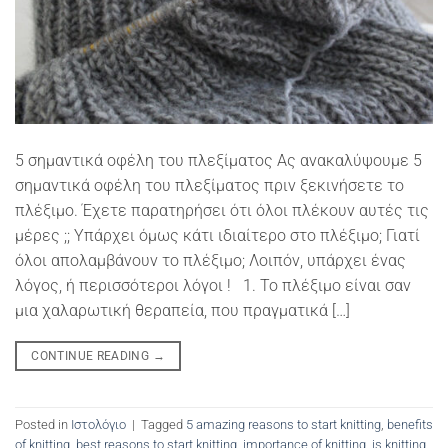
5 σημαντικά οφέλη του πλεξίματος Ας ανακαλύψουμε 5
σημαντικά οφέλη του πλεξίματος πριν ξεκινήσετε το
πλέξιμο. Έχετε παρατηρήσει ότι όλοι πλέκουν αυτές τις
μέρες ;; Υπάρχει όμως κάτι ιδιαίτερο στο πλέξιμο; Γιατί
όλοι απολαμβάνουν το πλέξιμο; Λοιπόν, υπάρχει ένας
λόγος, ή περισσότεροι λόγοι ! 1. Το πλέξιμο είναι σαν
μια χαλαρωτική θεραπεία, που πραγματικά […]
CONTINUE READING
→
Posted in
Ιστολόγιο
|
Tagged
5 amazing reasons to start knitting
,
benefits
of knitting
,
best reasons to start knitting
,
importance of knitting
,
is knitting