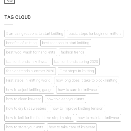
Δείγμα
Απρ
Δεν
πλεκτού
υπάρχουν
σχόλια
στο
TAG CLOUD
Πρώτα
βήματα
στο
πλέξιμο
5 amazing reasons to start knitting
basic steps for beginner knitters
benefits of knitting
best reasons to start knitting
best wool wash for hand knits
fashion trends
fashion trends in knitwear
fashion trends spring 2020
fashion trends summer 2020
First steps in knitting
First steps in knitting world
how long does it take to block knitting
how to adjust knitting gauge
how to care for knitwear
how to clean kniwear
how to clean your knits
how to dry knit sweaters
how to improve knitting tension
how to knit for the first time step by step
how to maintain knitwear
how to store your knits
how to take care of knitwear