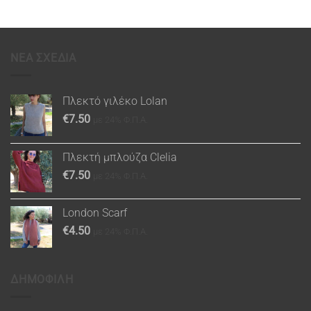
ΝΕΑ ΣΧΕΔΙΑ
Πλεκτό γιλέκο Lolan
€
7.50
με 24% Φ.Π.Α.
Πλεκτή μπλούζα Clelia
€
7.50
με 24% Φ.Π.Α.
London Scarf
€
4.50
με 24% Φ.Π.Α.
ΔΗΜΟΦΙΛΗ