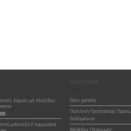
ΚΑΤΑΣΤΗΜΑ
Όροι χρήσης
εκτός λαιμός με πλεξίδες
orence
Πολιτική Προστασίας Προσ
.00
με 24% Φ.Π.Α.
Δεδομένων
εκτή μπλούζα V λαιμουδιά
Μέθοδοι Πληρωμής
nes