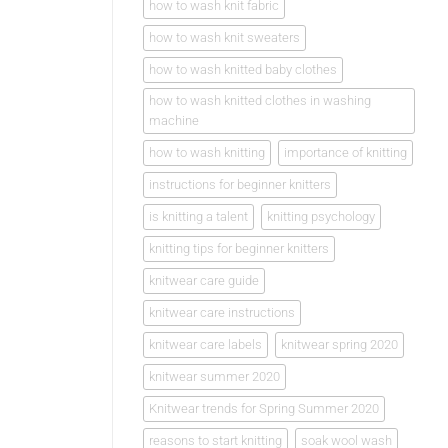
how to wash knit fabric
how to wash knit sweaters
how to wash knitted baby clothes
how to wash knitted clothes in washing
machine
how to wash knitting
importance of knitting
instructions for beginner knitters
is knitting a talent
knitting psychology
knitting tips for beginner knitters
knitwear care guide
knitwear care instructions
knitwear care labels
knitwear spring 2020
knitwear summer 2020
Knitwear trends for Spring Summer 2020
reasons to start knitting
soak wool wash