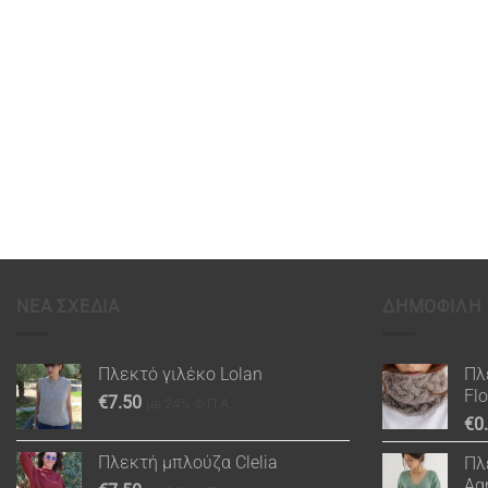
ΝΕΑ ΣΧΕΔΙΑ
ΔΗΜΟΦΙΛΗ
Πλεκτό γιλέκο Lolan
Πλ
Fl
€
7.50
με 24% Φ.Π.Α.
€
0
Πλεκτή μπλούζα Clelia
Πλ
Ag