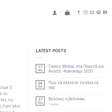
LATEST POSTS
Τάσεις Μόδας στα Πλεκτά για
17
Μάι
Άνοιξη –Καλοκαίρι 2020
Δεν
υπάρχουν
Πώς να πλένετε τα πλεκτά
04
σχόλια
στο
Μάι
σας
ουμε 5
Τάσεις
Μόδας
Δεν
ε το
στα
υπάρχουν
Βελόνες η βελονάκι
27
Πλεκτά
σχόλια
τές τις
για
στο
Απρ
στο
1 σχόλιο
Άνοιξη
Πώς
; Γιατί όλοι
Βελόνες
–
να
η
Καλοκαίρι
πλένετε