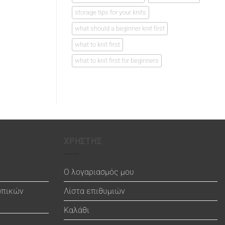
storage tips for your knits
what should a beginner knit first
what to knit first
what to knit first for beginners
ΧΡΗΣΤΗΣ
Ο λογαριασμός μου
ωπικών
Λίστα επιθυμιών
Καλάθι