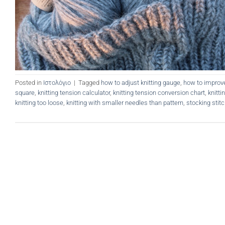
Posted in
Ιστολόγιο
|
Tagged
how to adjust knitting gauge
,
how to improve
square
,
knitting tension calculator
,
knitting tension conversion chart
,
knitti
knitting too loose
,
knitting with smaller needles than pattern
,
stocking stit