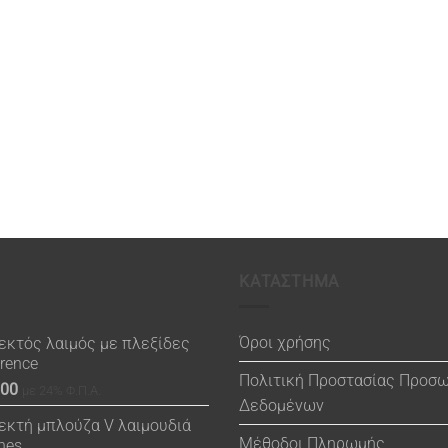
ΚΑΤΑΣΤΗΜΑ
Όροι χρήσης
εκτός λαιμός με πλεξίδες
orence
Πολιτική Προστασίας Προσ
.00
με 24% Φ.Π.Α.
Δεδομένων
εκτή μπλούζα V λαιμουδιά
Μέθοδοι Πληρωμής
nes