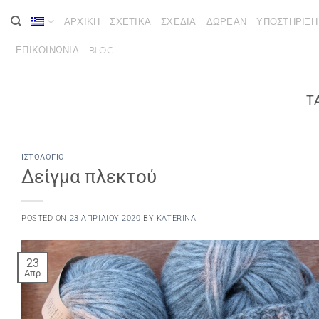
Μετάβαση
ΑΡΧΙΚΗ
ΣΧΕΤΙΚΑ
ΣΧΕΔΙΑ
ΔΩΡΕΑΝ
ΥΠΟΣΤΗΡΙΞΗ
στο
περιεχόμενο
ΕΠΙΚΟΙΝΩΝΙΑ
BLOG
T
ΙΣΤΟΛΌΓΙΟ
Δείγμα πλεκτού
POSTED ON
23 ΑΠΡΙΛΊΟΥ 2020
BY
KATERINA
23
Απρ