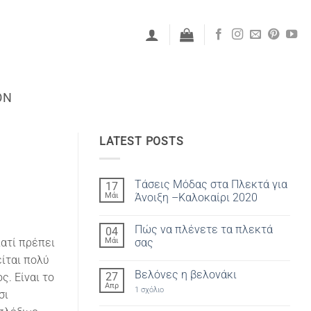
ON
LATEST POSTS
Τάσεις Μόδας στα Πλεκτά για
17
Μάι
Άνοιξη –Καλοκαίρι 2020
Δεν
υπάρχουν
Πώς να πλένετε τα πλεκτά
04
σχόλια
στο
Μάι
σας
ιατί πρέπει
Τάσεις
Μόδας
Δεν
ίται πολύ
στα
υπάρχουν
Βελόνες η βελονάκι
27
Πλεκτά
σχόλια
ς. Είναι το
για
στο
Απρ
στο
1 σχόλιο
Άνοιξη
Πώς
σι
Βελόνες
–
να
η
Καλοκαίρι
πλένετε