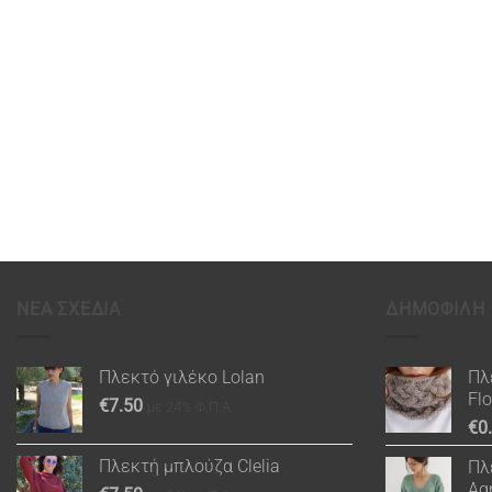
ΝΕΑ ΣΧΕΔΙΑ
ΔΗΜΟΦΙΛΗ
Πλεκτό γιλέκο Lolan
Πλ
Fl
€
7.50
με 24% Φ.Π.Α.
€
0
Πλεκτή μπλούζα Clelia
Πλ
Ag