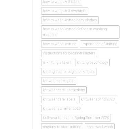
how to wash knit fabric
how to wash knit sweaters
how to wash knitted baby clothes
how to wash knitted clothes in washing
machine
how to wash knitting
importance of knitting
instructions for beginner knitters
is knitting a talent
knitting psychology
knitting tips for beginner knitters
knitwear care guide
knitwear care instructions
knitwear care labels
knitwear spring 2020
knitwear summer 2020
Knitwear trends for Spring Summer 2020
reasons to start knitting
soak wool wash