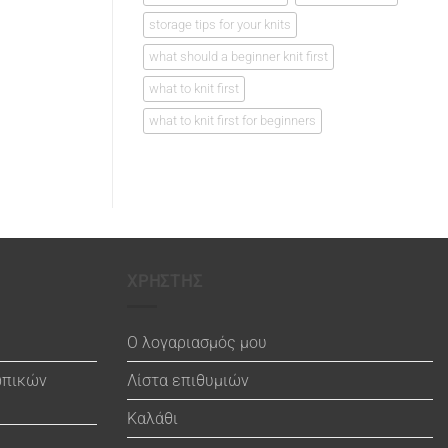
storage tips for your knits
what should a beginner knit first
what to knit first
what to knit first for beginners
ΧΡΗΣΤΗΣ
Ο λογαριασμός μου
ωπικών
Λίστα επιθυμιών
Καλάθι